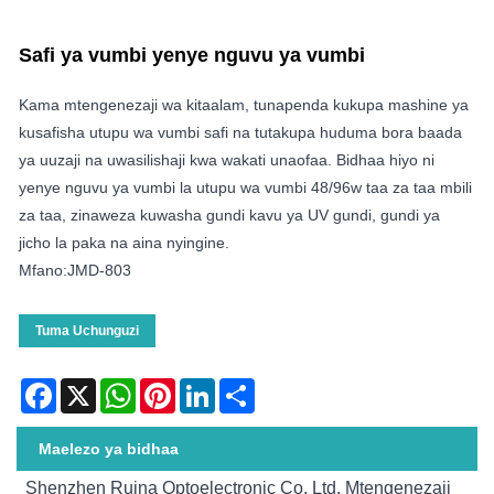
Safi ya vumbi yenye nguvu ya vumbi
Kama mtengenezaji wa kitaalam, tunapenda kukupa mashine ya
kusafisha utupu wa vumbi safi na tutakupa huduma bora baada
ya uuzaji na uwasilishaji kwa wakati unaofaa. Bidhaa hiyo ni
yenye nguvu ya vumbi la utupu wa vumbi 48/96w taa za taa mbili
za taa, zinaweza kuwasha gundi kavu ya UV gundi, gundi ya
jicho la paka na aina nyingine.
Mfano:JMD-803
Tuma Uchunguzi
Facebook
X
WhatsApp
Pinterest
LinkedIn
Share
Maelezo ya bidhaa
Shenzhen Ruina Optoelectronic Co, Ltd. Mtengenezaji