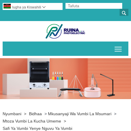
lugha ya Kiswahili


Geu
Nyumbani
>
Bidhaa
>
Mkusanyaji Wa Vumbi La Msumari
>
Mtoza Vumbi La Kucha Umeme
>
Safi Ya Vumbi Yenye Nguvu Ya Vumbi