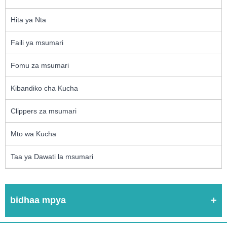
Hita ya Nta
Faili ya msumari
Fomu za msumari
Kibandiko cha Kucha
Clippers za msumari
Mto wa Kucha
Taa ya Dawati la msumari
bidhaa mpya