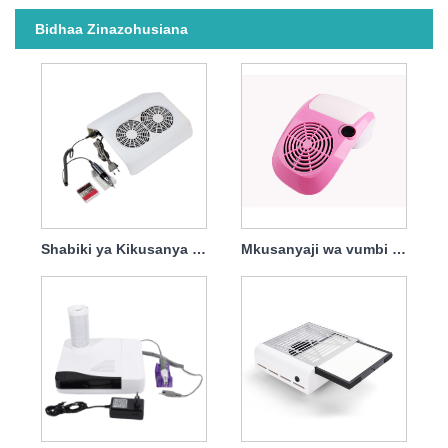
Bidhaa Zinazohusiana
Shabiki ya Kikusanya vumbi la Kucha ya 68w Yenye Kichujio
Mkusanyaji wa vumbi la misumari wa 60w na Begi Imejengwa Ndani ya Jedwali Rahisi Kukusanya