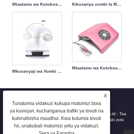
Mtaalamu wa Kutoboa Vumbi 2 Katika Kucha 1 30000rpm 60w
Kikusanya vumbi la Msumari wa 45w Kubwa Kwa Kichujio
Mtaalamu wa Kutoboa Vumbi 2 Katika Kucha 1 30000rpm 40w
Mkusanyaji wa Vumbi la Kucha Linaloongezeka Na Kichujio cha 40w
X
Tunatumia vidakuzi kukupa matumizi bora
ya kuvinjari, kuchanganua trafiki ya tovuti na
Hakimiliki © 2025 Shenzhen Ruina Optoelectronic Co, Ltd - Taa
kubinafsisha maudhui. Kwa kutumia tovuti
ya msumari, kuchimba msumari, Ushuru wa vumbi - Haki zote
zimehifadhiwa.
hii, unakubali matumizi yetu ya vidakuzi.
Sera ya Faragha