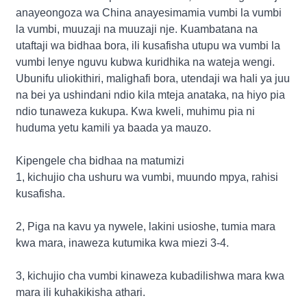
anayeongoza wa China anayesimamia vumbi la vumbi
la vumbi, muuzaji na muuzaji nje. Kuambatana na
utaftaji wa bidhaa bora, ili kusafisha utupu wa vumbi la
vumbi lenye nguvu kubwa kuridhika na wateja wengi.
Ubunifu uliokithiri, malighafi bora, utendaji wa hali ya juu
na bei ya ushindani ndio kila mteja anataka, na hiyo pia
ndio tunaweza kukupa. Kwa kweli, muhimu pia ni
huduma yetu kamili ya baada ya mauzo.
Kipengele cha bidhaa na matumizi
1, kichujio cha ushuru wa vumbi, muundo mpya, rahisi
kusafisha.
2, Piga na kavu ya nywele, lakini usioshe, tumia mara
kwa mara, inaweza kutumika kwa miezi 3-4.
3, kichujio cha vumbi kinaweza kubadilishwa mara kwa
mara ili kuhakikisha athari.