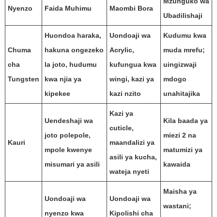
Mzunguko wa
Nyenzo
Faida Muhimu
Maombi Bora
Ubadilishaji
Huondoa haraka,
Uondoaji wa
Kudumu kwa
Chuma
hakuna ongezeko
Acrylic,
muda mrefu;
cha
la joto, hudumu
kufungua kwa
uingizwaji
Tungsten
kwa njia ya
wingi, kazi ya
mdogo
kipekee
kazi nzito
unahitajika
Kazi ya
Uendeshaji wa
Kila baada ya
cuticle,
joto polepole,
miezi 2 na
Kauri
maandalizi ya
mpole kwenye
matumizi ya
asili ya kucha,
misumari ya asili
kawaida
wateja nyeti
Maisha ya
Uondoaji wa
Uondoaji wa
wastani;
nyenzo kwa
Kipolishi cha