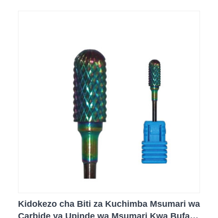
Kidokezo cha Biti za Kuchimba Msumari wa
Carbide ya Upinde wa Msumari Kwa Bufa