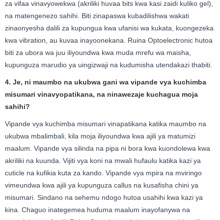
za vifaa vinavyowekwa (akriliki huvaa bits kwa kasi zaidi kuliko gel),
na matengenezo sahihi. Biti zinapaswa kubadilishwa wakati
zinaonyesha dalili za kupungua kwa ufanisi wa kukata, kuongezeka
kwa vibration, au kuvaa inayoonekana. Ruina Optoelectronic hutoa
biti za ubora wa juu iliyoundwa kwa muda mrefu wa maisha,
kupunguza marudio ya uingizwaji na kudumisha utendakazi thabiti.
4. Je, ni maumbo na ukubwa gani wa vipande vya kuchimba
misumari vinavyopatikana, na ninawezaje kuchagua moja
sahihi?
Vipande vya kuchimba misumari vinapatikana katika maumbo na
ukubwa mbalimbali, kila moja iliyoundwa kwa ajili ya matumizi
maalum. Vipande vya silinda na pipa ni bora kwa kuondolewa kwa
akriliki na kuunda. Vijiti vya koni na mwali hufaulu katika kazi ya
cuticle na kufikia kuta za kando. Vipande vya mpira na mviringo
vimeundwa kwa ajili ya kupunguza callus na kusafisha chini ya
misumari. Sindano na sehemu ndogo hutoa usahihi kwa kazi ya
kina. Chaguo inategemea huduma maalum inayofanywa na