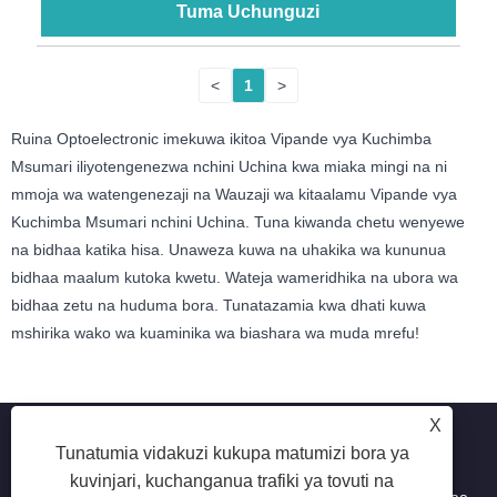
Tuma Uchunguzi
<
1
>
Ruina Optoelectronic imekuwa ikitoa Vipande vya Kuchimba
Msumari iliyotengenezwa nchini Uchina kwa miaka mingi na ni
mmoja wa watengenezaji na Wauzaji wa kitaalamu Vipande vya
Kuchimba Msumari nchini Uchina. Tuna kiwanda chetu wenyewe
na bidhaa katika hisa. Unaweza kuwa na uhakika wa kununua
bidhaa maalum kutoka kwetu. Wateja wameridhika na ubora wa
bidhaa zetu na huduma bora. Tunatazamia kwa dhati kuwa
mshirika wako wa kuaminika wa biashara wa muda mrefu!
X
Tunatumia vidakuzi kukupa matumizi bora ya
kuvinjari, kuchanganua trafiki ya tovuti na