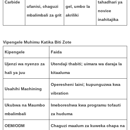
Carbide
tahadhari ya
ufanisi, chaguzi
gel, umbo la
novice
mbalimbali za grit
akriliki
inahitajika
Vipengele Muhimu Katika Biti Zote
Kipengele
Faida
Ujenzi wa nyenzo za
Utendaji thabiti; uimara wa daraja la
hali ya juu
kitaaluma
Operesheni laini; kupunguzwa kwa
Usahihi Machining
vibration
Ukubwa na Maumbo
Imeboreshwa kwa programu tofauti
mbalimbali
za huduma
OEM/ODM
Chaguzi maalum za kuweka chapa na