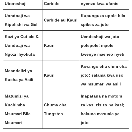
Uboreshaji
Carbide
nyenzo kwa ufanisi
Uondoaji wa
Kupunguza upole bila
Carbide au Kauri
Kipolishi wa Gel
spikes za joto
Kazi ya Cuticle &
Uendeshaji wa joto
Uondoaji wa
Kauri
polepole; mpole
Ngozi Iliyokufa
kwenye maeneo nyeti
Kiwango cha chini cha
Maandalizi ya
Kauri
joto; salama kwa uso
Kucha ya Asili
wa msumari wa asili
Matumizi ya
Inapatana na motors
Kuchimba
Chuma cha
za kasi zisizo na kasi;
Msumari Bila
Tungsten
hakuna masuala ya
Msumari
joto