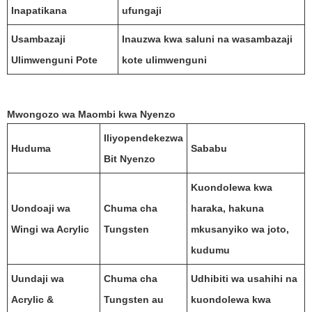
Inapatikana
ufungaji
Usambazaji
Inauzwa kwa saluni na wasambazaji
Ulimwenguni Pote
kote ulimwenguni
Mwongozo wa Maombi kwa Nyenzo
Iliyopendekezwa
Huduma
Sababu
Bit Nyenzo
Kuondolewa kwa
Uondoaji wa
Chuma cha
haraka, hakuna
Wingi wa Acrylic
Tungsten
mkusanyiko wa joto,
kudumu
Uundaji wa
Chuma cha
Udhibiti wa usahihi na
Acrylic &
Tungsten au
kuondolewa kwa