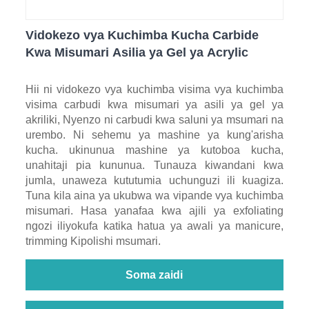
Vidokezo vya Kuchimba Kucha Carbide
Kwa Misumari Asilia ya Gel ya Acrylic
Hii ni vidokezo vya kuchimba visima vya kuchimba
visima carbudi kwa misumari ya asili ya gel ya
akriliki, Nyenzo ni carbudi kwa saluni ya msumari na
urembo. Ni sehemu ya mashine ya kung'arisha
kucha. ukinunua mashine ya kutoboa kucha,
unahitaji pia kununua. Tunauza kiwandani kwa
jumla, unaweza kututumia uchunguzi ili kuagiza.
Tuna kila aina ya ukubwa wa vipande vya kuchimba
misumari. Hasa yanafaa kwa ajili ya exfoliating
ngozi iliyokufa katika hatua ya awali ya manicure,
trimming Kipolishi msumari.
Soma zaidi