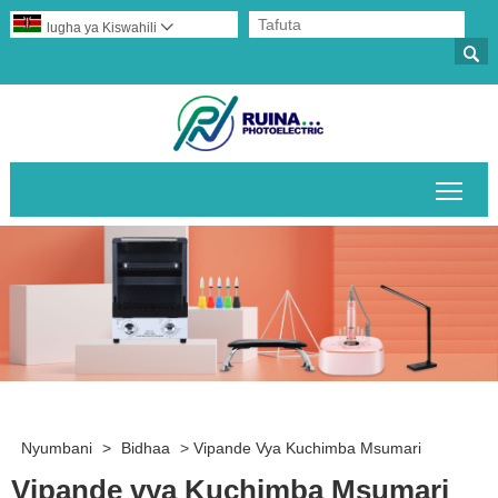
lugha ya Kiswahili


Geu
Nyumbani
>
Bidhaa
>
Vipande Vya Kuchimba Msumari
Vipande vya Kuchimba Msumari