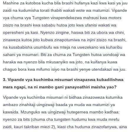
Mashine za kutoboa kucha bila brashi hufanya kazi kwa kasi ya juu
zaidi na kudumisha torati thabiti wakati wote wa matumizi. Vipande
vya chuma vya Tungsten vinapendekezwa mahsusi kwa motors
zisizo na brashi kwa sababu hutoa joto kwa ufanisi wakati wa
operesheni ya kasi. Nyenzo zingine, haswa biti za ubora wa chini,
zinaweza kutoa joto kubwa zinapotumiwa na injini zisizo na brashi,
na kusababisha usumbufu wa mteja na uwezekano wa kuharibu
sahani ya msumari. Biti za chuma za Tungsten hutoa uondoaji wa
haraka wa nyenzo bila mkusanyiko wa joto, na kuifanya kuwa
chaguo bora kwa mifumo isiyo na brashi yenye utendakazi wa juu.
3. Vipande vya kuchimba misumari vinapaswa kubadilishwa
mara ngapi, na ni mambo gani yanayoathiri maisha yao?
Vipande vya kuchimba misumari ni bidhaa zinazoweza kutumika
ambazo zinahitaji uingizwaji baada ya muda wa matumizi ya
kawaida. Mzunguko wa uingizwaji hutegemea mambo kadhaa:
nyenzo za bits (chuma cha tungsten hudumu kwa muda mrefu
zaidi, kauri takriban miezi 2), kiasi cha huduma zinazofanywa, aina