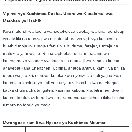
Vipimo vya Kuchimba Kucha: Ubora wa Kitaalamu kwa
Matokeo ya Usahihi
Kwa mafundi wa kucha wanaotekeleza uwekaji wa kina, uondoaji
wa akriliki na utunzaji wa mikato, ubora wa vijiti vya kuchimba
huathiri moja kwa moja ufanisi wa huduma, faraja ya mteja na
matokeo ya mwisho. Ruina Optoelectronic, mtaalamu wa
kutengeneza vipande vya kucha na muuzaji wa zana za kucha
anayepatikana Shenzhen, Uchina, anatoa anuwai kamili ya biti za
ubora wa juu zilizoundwa kutoka kwa nyenzo za hali ya juu kwa
kutumia teknolojia ya hali ya juu ya uzalishaji. Ikiwa na chaguo
katika chuma cha tungsten, kauri na kaboni, kila biti imeundwa ili
kutoa utendakazi bora kwa programu mahususi huku ikihakikisha
uimara na faraja ya mteja.
Mwongozo kamili wa Nyenzo ya Kuchimba Msumari