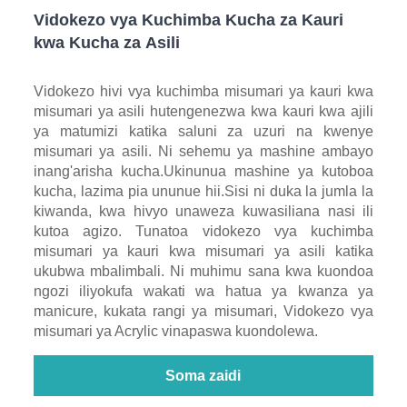
Vidokezo vya Kuchimba Kucha za Kauri
kwa Kucha za Asili
Vidokezo hivi vya kuchimba misumari ya kauri kwa
misumari ya asili hutengenezwa kwa kauri kwa ajili
ya matumizi katika saluni za uzuri na kwenye
misumari ya asili. Ni sehemu ya mashine ambayo
inang'arisha kucha.Ukinunua mashine ya kutoboa
kucha, lazima pia ununue hii.Sisi ni duka la jumla la
kiwanda, kwa hivyo unaweza kuwasiliana nasi ili
kutoa agizo. Tunatoa vidokezo vya kuchimba
misumari ya kauri kwa misumari ya asili katika
ukubwa mbalimbali. Ni muhimu sana kwa kuondoa
ngozi iliyokufa wakati wa hatua ya kwanza ya
manicure, kukata rangi ya misumari, Vidokezo vya
misumari ya Acrylic vinapaswa kuondolewa.
Soma zaidi