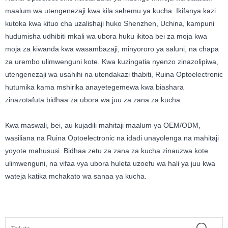
maalum wa utengenezaji kwa kila sehemu ya kucha. Ikifanya kazi
kutoka kwa kituo cha uzalishaji huko Shenzhen, Uchina, kampuni
hudumisha udhibiti mkali wa ubora huku ikitoa bei za moja kwa
moja za kiwanda kwa wasambazaji, minyororo ya saluni, na chapa
za urembo ulimwenguni kote. Kwa kuzingatia nyenzo zinazolipiwa,
utengenezaji wa usahihi na utendakazi thabiti, Ruina Optoelectronic
hutumika kama mshirika anayetegemewa kwa biashara
zinazotafuta bidhaa za ubora wa juu za zana za kucha.
Kwa maswali, bei, au kujadili mahitaji maalum ya OEM/ODM,
wasiliana na Ruina Optoelectronic na idadi unayolenga na mahitaji
yoyote mahususi. Bidhaa zetu za zana za kucha zinauzwa kote
ulimwenguni, na vifaa vya ubora huleta uzoefu wa hali ya juu kwa
wateja katika mchakato wa sanaa ya kucha.