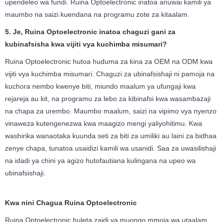
upendeleo wa fundi. Ruina Optoelectronic inatoa anuwai kamili ya
maumbo na saizi kuendana na programu zote za kitaalam.
5. Je, Ruina Optoelectronic inatoa chaguzi gani za
kubinafsisha kwa vijiti vya kuchimba misumari?
Ruina Optoelectronic hutoa huduma za kina za OEM na ODM kwa
vijiti vya kuchimba misumari. Chaguzi za ubinafsishaji ni pamoja na
kuchora nembo kwenye biti, miundo maalum ya ufungaji kwa
rejareja au kit, na programu za lebo za kibinafsi kwa wasambazaji
na chapa za urembo. Maumbo maalum, saizi na vipimo vya nyenzo
vinaweza kutengenezwa kwa maagizo mengi yaliyohitimu. Kwa
washirika wanaotaka kuunda seti za biti za umiliki au laini za bidhaa
zenye chapa, tunatoa usaidizi kamili wa usanidi. Saa za uwasilishaji
na idadi ya chini ya agizo hutofautiana kulingana na upeo wa
ubinafsishaji.
Kwa nini Chagua Ruina Optoelectronic
Ruina Optoelectronic huleta zaidi ya muongo mmoja wa utaalam