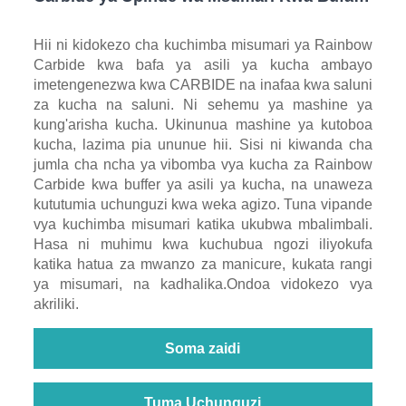
Asili ya Kucha
Hii ni kidokezo cha kuchimba misumari ya Rainbow
Carbide kwa bafa ya asili ya kucha ambayo
imetengenezwa kwa CARBIDE na inafaa kwa saluni
za kucha na saluni. Ni sehemu ya mashine ya
kung'arisha kucha. Ukinunua mashine ya kutoboa
kucha, lazima pia ununue hii. Sisi ni kiwanda cha
jumla cha ncha ya vibomba vya kucha za Rainbow
Carbide kwa buffer ya asili ya kucha, na unaweza
kututumia uchunguzi kwa weka agizo. Tuna vipande
vya kuchimba misumari katika ukubwa mbalimbali.
Hasa ni muhimu kwa kuchubua ngozi iliyokufa
katika hatua za mwanzo za manicure, kukata rangi
ya misumari, na kadhalika.Ondoa vidokezo vya
akriliki.
Soma zaidi
Tuma Uchunguzi