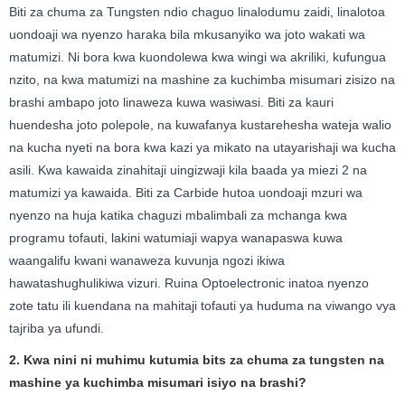
Biti za chuma za Tungsten ndio chaguo linalodumu zaidi, linalotoa
uondoaji wa nyenzo haraka bila mkusanyiko wa joto wakati wa
matumizi. Ni bora kwa kuondolewa kwa wingi wa akriliki, kufungua
nzito, na kwa matumizi na mashine za kuchimba misumari zisizo na
brashi ambapo joto linaweza kuwa wasiwasi. Biti za kauri
huendesha joto polepole, na kuwafanya kustarehesha wateja walio
na kucha nyeti na bora kwa kazi ya mikato na utayarishaji wa kucha
asili. Kwa kawaida zinahitaji uingizwaji kila baada ya miezi 2 na
matumizi ya kawaida. Biti za Carbide hutoa uondoaji mzuri wa
nyenzo na huja katika chaguzi mbalimbali za mchanga kwa
programu tofauti, lakini watumiaji wapya wanapaswa kuwa
waangalifu kwani wanaweza kuvunja ngozi ikiwa
hawatashughulikiwa vizuri. Ruina Optoelectronic inatoa nyenzo
zote tatu ili kuendana na mahitaji tofauti ya huduma na viwango vya
tajriba ya ufundi.
2. Kwa nini ni muhimu kutumia bits za chuma za tungsten na
mashine ya kuchimba misumari isiyo na brashi?