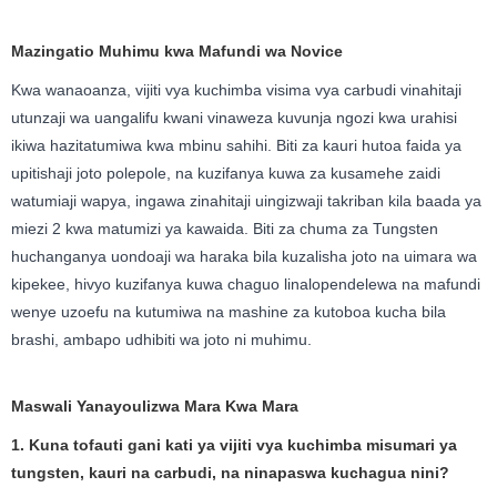
Mazingatio Muhimu kwa Mafundi wa Novice
Kwa wanaoanza, vijiti vya kuchimba visima vya carbudi vinahitaji
utunzaji wa uangalifu kwani vinaweza kuvunja ngozi kwa urahisi
ikiwa hazitatumiwa kwa mbinu sahihi. Biti za kauri hutoa faida ya
upitishaji joto polepole, na kuzifanya kuwa za kusamehe zaidi
watumiaji wapya, ingawa zinahitaji uingizwaji takriban kila baada ya
miezi 2 kwa matumizi ya kawaida. Biti za chuma za Tungsten
huchanganya uondoaji wa haraka bila kuzalisha joto na uimara wa
kipekee, hivyo kuzifanya kuwa chaguo linalopendelewa na mafundi
wenye uzoefu na kutumiwa na mashine za kutoboa kucha bila
brashi, ambapo udhibiti wa joto ni muhimu.
Maswali Yanayoulizwa Mara Kwa Mara
1. Kuna tofauti gani kati ya vijiti vya kuchimba misumari ya
tungsten, kauri na carbudi, na ninapaswa kuchagua nini?