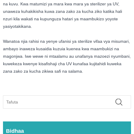
na kuvu. Kwa matumizi ya mara kwa mara ya sterilizer ya UV,
unaweza kuhakikisha kuwa zana zako za kucha ziko katika hali
nzuri kila wakati na kupunguza hatari ya maambukizo yoyote
yasiyotakikana.
Wanatoa njia rahisi na yenye ufanisi ya sterilize vifaa vya misumari,
ambayo inaweza kusaidia kuzuia kuenea kwa maambukizi na
magonjwa. Iwe wewe ni mtaalamu au unafanya mazoezi nyumbani,
kuwekeza kwenye kisafishaji cha UV kunafaa kujitahidi kuweka
zana zako za kucha zikiwa safi na salama.
Bidhaa