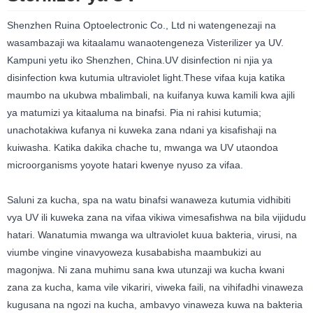
Shenzhen Ruina Optoelectronic Co., Ltd ni watengenezaji na
wasambazaji wa kitaalamu wanaotengeneza Visterilizer ya UV.
Kampuni yetu iko Shenzhen, China.UV disinfection ni njia ya
disinfection kwa kutumia ultraviolet light.These vifaa kuja katika
maumbo na ukubwa mbalimbali, na kuifanya kuwa kamili kwa ajili
ya matumizi ya kitaaluma na binafsi. Pia ni rahisi kutumia;
unachotakiwa kufanya ni kuweka zana ndani ya kisafishaji na
kuiwasha. Katika dakika chache tu, mwanga wa UV utaondoa
microorganisms yoyote hatari kwenye nyuso za vifaa.
Saluni za kucha, spa na watu binafsi wanaweza kutumia vidhibiti
vya UV ili kuweka zana na vifaa vikiwa vimesafishwa na bila vijidudu
hatari. Wanatumia mwanga wa ultraviolet kuua bakteria, virusi, na
viumbe vingine vinavyoweza kusababisha maambukizi au
magonjwa. Ni zana muhimu sana kwa utunzaji wa kucha kwani
zana za kucha, kama vile vikariri, viweka faili, na vihifadhi vinaweza
kugusana na ngozi na kucha, ambavyo vinaweza kuwa na bakteria