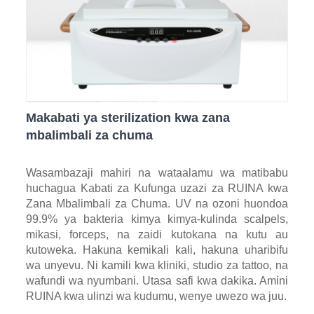
Makabati ya sterilization kwa zana
mbalimbali za chuma
Wasambazaji mahiri na wataalamu wa matibabu
huchagua Kabati za Kufunga uzazi za RUINA kwa
Zana Mbalimbali za Chuma. UV na ozoni huondoa
99.9% ya bakteria kimya kimya-kulinda scalpels,
mikasi, forceps, na zaidi kutokana na kutu au
kutoweka. Hakuna kemikali kali, hakuna uharibifu
wa unyevu. Ni kamili kwa kliniki, studio za tattoo, na
wafundi wa nyumbani. Utasa safi kwa dakika. Amini
RUINA kwa ulinzi wa kudumu, wenye uwezo wa juu.