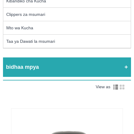
Kibandiko cha Kucha
Clippers za msumari
Mto wa Kucha
Taa ya Dawati la msumari
bidhaa mpya
View as