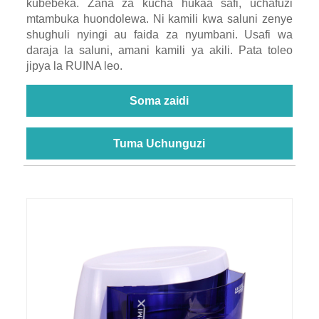
kubebeka. Zana za kucha hukaa safi, uchafuzi
mtambuka huondolewa. Ni kamili kwa saluni zenye
shughuli nyingi au faida za nyumbani. Usafi wa
daraja la saluni, amani kamili ya akili. Pata toleo
jipya la RUINA leo.
Soma zaidi
Tuma Uchunguzi