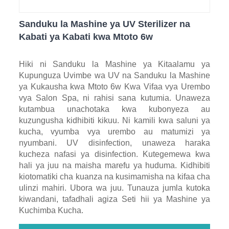
Sanduku la Mashine ya UV Sterilizer na
Kabati ya Kabati kwa Mtoto 6w
Hiki ni Sanduku la Mashine ya Kitaalamu ya
Kupunguza Uvimbe wa UV na Sanduku la Mashine
ya Kukausha kwa Mtoto 6w Kwa Vifaa vya Urembo
vya Salon Spa, ni rahisi sana kutumia. Unaweza
kutambua unachotaka kwa kubonyeza au
kuzungusha kidhibiti kikuu. Ni kamili kwa saluni ya
kucha, vyumba vya urembo au matumizi ya
nyumbani. UV disinfection, unaweza haraka
kucheza nafasi ya disinfection. Kutegemewa kwa
hali ya juu na maisha marefu ya huduma. Kidhibiti
kiotomatiki cha kuanza na kusimamisha na kifaa cha
ulinzi mahiri. Ubora wa juu. Tunauza jumla kutoka
kiwandani, tafadhali agiza Seti hii ya Mashine ya
Kuchimba Kucha.