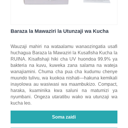
Baraza la Mawaziri la Utunzaji wa Kucha
Wauzaji mahiri na wataalamu wanaozingatia usafi
huchagua Baraza la Mawaziri la Kusafisha Kucha la
RUINA. Kisafishaji hiki cha UV huondoa 99.9% ya
bakteria na kuvu, kuweka zana salama na wateja
wanajiamini. Chuma cha pua cha kudumu chenye
muundo tulivu, wa kuokoa nishati—hakuna kemikali
inayolowa au wasiwasi wa maambukizo. Compact,
haraka, kuaminika kwa saluni na matumizi ya
nyumbani. Ongeza utaratibu wako wa utunzaji wa
kucha leo.
Soma zaidi