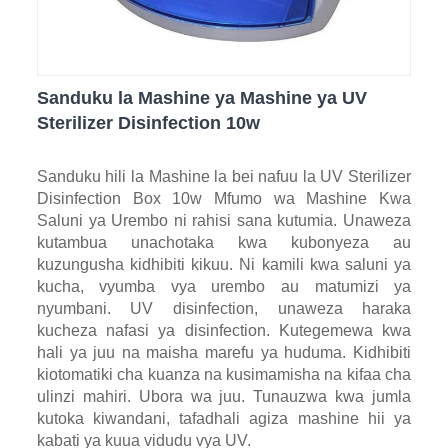
Sanduku la Mashine ya Mashine ya UV
Sterilizer Disinfection 10w
Sanduku hili la Mashine la bei nafuu la UV Sterilizer
Disinfection Box 10w Mfumo wa Mashine Kwa
Saluni ya Urembo ni rahisi sana kutumia. Unaweza
kutambua unachotaka kwa kubonyeza au
kuzungusha kidhibiti kikuu. Ni kamili kwa saluni ya
kucha, vyumba vya urembo au matumizi ya
nyumbani. UV disinfection, unaweza haraka
kucheza nafasi ya disinfection. Kutegemewa kwa
hali ya juu na maisha marefu ya huduma. Kidhibiti
kiotomatiki cha kuanza na kusimamisha na kifaa cha
ulinzi mahiri. Ubora wa juu. Tunauzwa kwa jumla
kutoka kiwandani, tafadhali agiza mashine hii ya
kabati ya kuua vidudu vya UV.