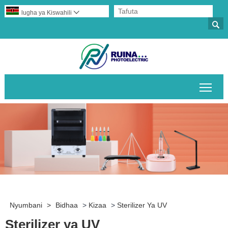
lugha ya Kiswahili


Geu
Nyumbani
>
Bidhaa
>
Kizaa
>
Sterilizer Ya UV
Sterilizer ya UV