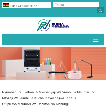
lugha ya Kiswahili


Geu
Nyumbani
>
Bidhaa
>
Mkusanyaji Wa Vumbi La Msumari
>
Mtozaji Wa Vumbi La Kucha Inayochajiwa Tena
>
Utupu Wa Msumari Wa Desktop Na Kichungi