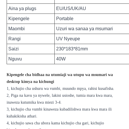
Aina ya plugs
EU/US/UK/AU
Kipengele
Portable
Maombi
Uzuri wa sanaa ya msumari
Rangi
UV Nyeupe
Saizi
230*183*81mm
Nguvu
40W
Kipengele cha bidhaa na utumiaji wa utupu wa msumari wa
desktop kimya na kichungi
1, kichujio cha ushuru wa vumbi, muundo mpya, rahisi kusafisha.
2, Piga na kavu ya nywele, lakini usioshe, tumia mara kwa mara,
inaweza kutumika kwa miezi 3-4.
3, kichujio cha vumbi kinaweza kubadilishwa mara kwa mara ili
kuhakikisha athari.
4, kichujio sawa cha ubora kama kichujio cha gari, kichujio