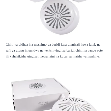
Chini ya bidhaa ina mashimo ya baridi kwa uingizaji hewa laini, na
safi ya utupu imeundwa na vents nyingi za baridi chini na pande zote
ili kuhakikisha uingizaji hewa laini na kupanua maisha ya mashine.