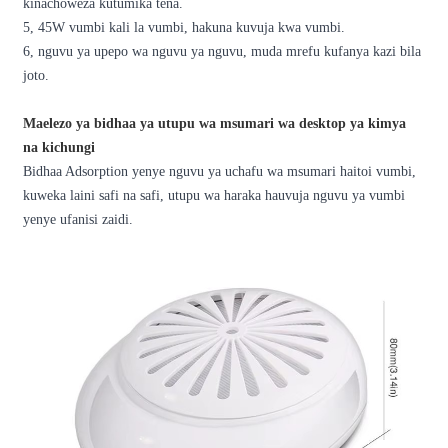
kinachoweza kutumika tena.
5, 45W vumbi kali la vumbi, hakuna kuvuja kwa vumbi.
6, nguvu ya upepo wa nguvu ya nguvu, muda mrefu kufanya kazi bila
joto.
Maelezo ya bidhaa ya utupu wa msumari wa desktop ya kimya
na kichungi
Bidhaa Adsorption yenye nguvu ya uchafu wa msumari haitoi vumbi,
kuweka laini safi na safi, utupu wa haraka hauvuja nguvu ya vumbi
yenye ufanisi zaidi.