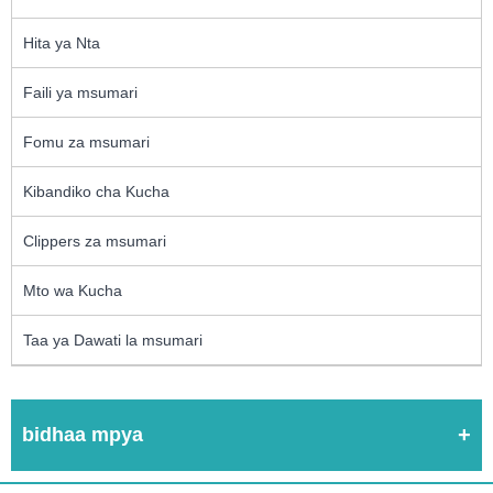
Hita ya Nta
Faili ya msumari
Fomu za msumari
Kibandiko cha Kucha
Clippers za msumari
Mto wa Kucha
Taa ya Dawati la msumari
bidhaa mpya