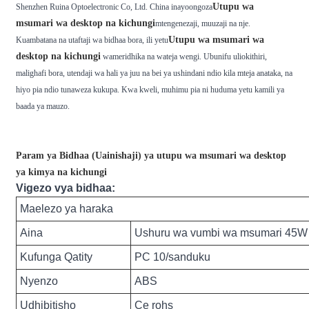
Utupu wa
Shenzhen Ruina Optoelectronic Co, Ltd. China inayoongoza
msumari wa desktop na kichungi
mtengenezaji, muuzaji na nje.
Utupu wa msumari wa
Kuambatana na utaftaji wa bidhaa bora, ili yetu
desktop na kichungi
wameridhika na wateja wengi. Ubunifu uliokithiri,
malighafi bora, utendaji wa hali ya juu na bei ya ushindani ndio kila mteja anataka, na
hiyo pia ndio tunaweza kukupa. Kwa kweli, muhimu pia ni huduma yetu kamili ya
baada ya mauzo.
Param ya Bidhaa (Uainishaji) ya utupu wa msumari wa desktop
ya kimya na kichungi
Vigezo vya bidhaa:
Maelezo ya haraka
Aina
Ushuru wa vumbi wa msumari 45W 
Kufunga Qatity
PC 10/sanduku
Nyenzo
ABS
Udhibitisho
Ce rohs