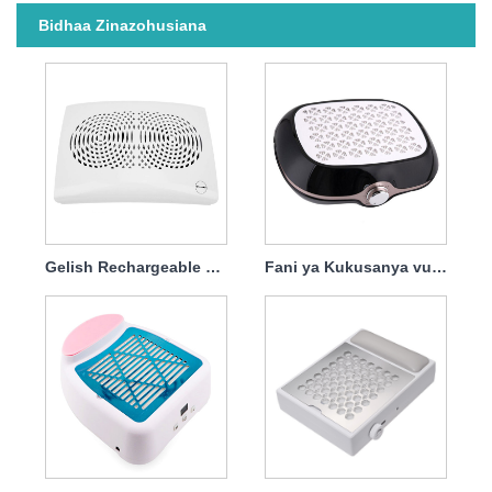
Bidhaa Zinazohusiana
Gelish Rechargeable Kutoza Vumbi la Kucha 20w
Fani ya Kukusanya vumbi la Kucha Inayoweza Kuchaji tena yenye Kichujio cha 40w