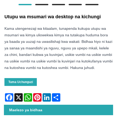
Utupu wa msumari wa desktop na kichungi
Kama utengenezaji wa kitaalam, tunapenda kukupa utupu wa
msumari wa kimya uliowekwa kimya na tutakupa huduma bora
ya baada ya uuzaji na uwasilishaji kwa wakati. Bidhaa hiyo ni kazi
ya sanaa ya maandishi ya nguvu, nguvu ya upepo mkali, kelele
za chini, bandari kubwa ya kuvinjari, usikie vumbi na usikie vumbi
na usikie vumbi na usikie vumbi la kuvinjari na kutokufanya vumbi
na kutoshea vumbi na kutoshea vumbi. Hakuna juhudi.
Tuma Uchunguzi
Facebook
X
WhatsApp
Pinterest
LinkedIn
Share
Maelezo ya bidhaa