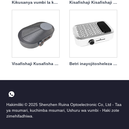
Kikusanya vumbi la kucha 30W Inayoweza Kuchaji tena yenye Kichujio cha 30w
Kisafishaji Kisafishaji cha Utupu cha Kucha cha Utulivu cha Super
Visafishaji Kusafisha Kucha zenye kazi nyingi kwa moja kwa moja
Betri inayojitosheleza yenye Ombwe la Kucha la Kasi ya Upepo
Hakimiliki © 2025 Shenzhen Ruina Optoelectronic Co, Ltd - Taa
ya msumari, kuchimba msumari, Ushuru wa vumbi - Haki zote
zimehifadhiwa.