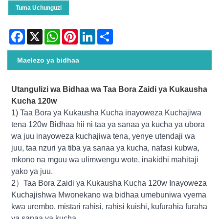
Tuma Uchunguzi
Facebook
X
WhatsApp
Pinterest
LinkedIn
Share
Maelezo ya bidhaa
Utangulizi wa Bidhaa wa Taa Bora Zaidi ya Kukausha
Kucha 120w
1) Taa Bora ya Kukausha Kucha inayoweza Kuchajiwa
tena 120w Bidhaa hii ni taa ya sanaa ya kucha ya ubora
wa juu inayoweza kuchajiwa tena, yenye utendaji wa
juu, taa nzuri ya tiba ya sanaa ya kucha, nafasi kubwa,
mkono na mguu wa ulimwengu wote, inakidhi mahitaji
yako ya juu.
2）Taa Bora Zaidi ya Kukausha Kucha 120w Inayoweza
Kuchajishwa Mwonekano wa bidhaa umebuniwa vyema
kwa urembo, mistari rahisi, rahisi kuishi, kufurahia furaha
ya sanaa ya kucha.