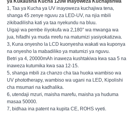
ya Kukausha Kucha 120w inayoweza Kuchajishwa
1, Taa ya Kucha ya UV inayoweza kuchajiwa tena,
shanga 45 zenye nguvu za LED-UV, na njia mbili
zikibadilisha kati ya taa nyekundu na bluu.
Uigaji wa pembe iliyokufa wa 2,180° wa mwanga wa
jua, hifadhi ya muda mrefu na matumizi yasiyokatizwa.
3, Kuna onyesho la LCD kuonyesha wakati wa kuponya
na onyesho la mabadiliko ya matumizi ya nguvu.
Betri ya 4, 20000mAh inaweza kushtakiwa kwa saa 5 na
inaweza kutumika kwa saa 12-15.
5, shanga mbili za chanzo cha taa huoka wambiso wa
UV phototherapy, wambiso wa ugani na LED, Kipolishi
cha msumari na kadhalika.
6, utendaji mzuri, maisha marefu, maisha ya huduma
masaa 50000.
7, bidhaa ina patent na kupita CE, ROHS vyeti.