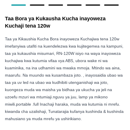
Taa Bora ya Kukausha Kucha inayoweza
Kuchaji tena 120w
Taa ya Kikaushia Kucha Bora inayoweza Kuchajiwa tena 120w
imefanyiwa utafiti na kuendelezwa kwa kujitegemea na kampuni,
taa ya kukaushia misumari, RN-120W isiyo na waya inayoweza
kuchajiwa kwa kutumia vifaa vya ABS, ubora wake ni wa
kuaminika, na ina udhamini wa mwaka mmoja. Mtindo wa aina,
maarufu. Na muundo wa kusambaza joto. , inayosaidia ubao wa
taa ya uv led na ubao wa kudhibiti utenganishaji wa joto,
kuongeza muda wa maisha ya bidhaa ya ukucha ya jeli na
uzoefu mzuri wa mtumiaji.nguvu ya juu, lamp ya mikono
miwili.portable .full Inachaji haraka, muda wa kutumia ni mrefu.
kiwanda cha uzalishaji, Tunatarajia kufanya kushinda & kushinda
mahusiano ya muda mrefu ya ushirikiano.