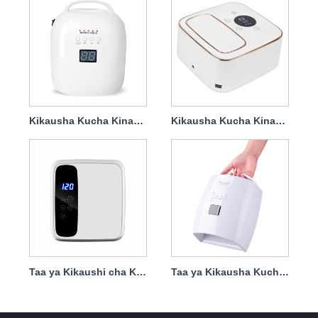
Kikausha Kucha Kinachoweza Kuchajiwa Taa ya LED 86w Protable
Kikausha Kucha Kinachoweza Kuchajiwa tena Taa ya UV ya Kucha 72w
Taa ya Kikaushi cha Kipolishi Inayoweza Kuchaji tena 72w
Taa ya Kikausha Kucha Inayoweza Kuchajiwa tena 66w