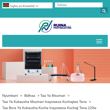
lugha ya Kiswahili


Geu
Nyumbani
>
Bidhaa
>
Taa Ya Msumari
>
Taa Ya Kukausha Msumari Inayoweza Kuchajiwa Tena
>
Taa Bora Ya Kukausha Kucha Inayoweza Kuchaji Tena 120w