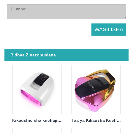
Bidhaa Zinazohusiana
Kikaushio cha kuchaji cha kuchaji tena cha UV Taa ya UV 90w
Taa ya Kikausha Kucha ya Gel Inayoweza Kuchaji 96w