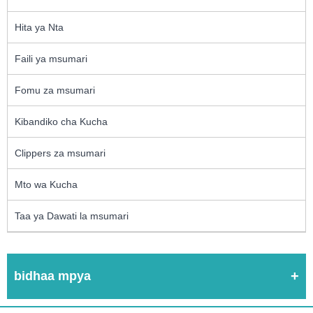
Hita ya Nta
Faili ya msumari
Fomu za msumari
Kibandiko cha Kucha
Clippers za msumari
Mto wa Kucha
Taa ya Dawati la msumari
bidhaa mpya