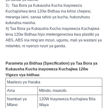
3）Taa Bora ya Kukausha Kucha Inayoweza
Kuchajishwa tena 120w Bidhaa ina kihisi chepesi,
mwanga laini, sanaa rahisi ya kucha, hukuruhusu
kufurahia maisha.
4) Taa Bora ya Kukausha Kucha inayoweza Kuchajiwa
tena 120w Bidhaa hiyo imetengenezwa kwa plastiki ya
ABS, ABS ina mng'aro mzuri, ugumu, mali ya wastani ya
mitambo, ni nyenzo nzuri ya ganda.
Parameta ya Bidhaa (Specification) ya Taa Bora ya
Kukausha Kucha inayoweza Kuchajiwa 120w
Vigezo vya bidhaa:
Maelezo ya Haraka
Aina
Mtindo, maarufu
Nambari ya
120W Inayoweza Kuchajiwa Bila
Mfano
Waya