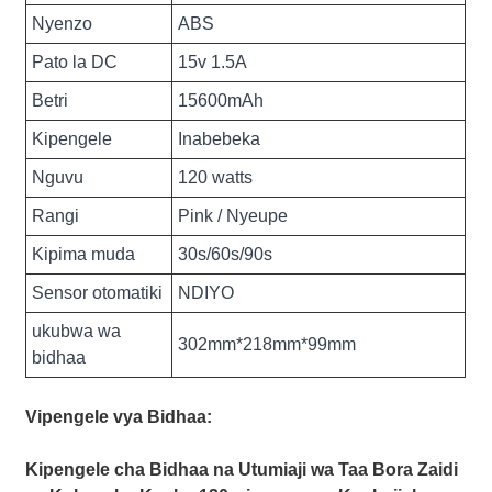
Nyenzo
ABS
Pato la DC
15v 1.5A
Betri
15600mAh
Kipengele
Inabebeka
Nguvu
120 watts
Rangi
Pink / Nyeupe
Kipima muda
30s/60s/90s
Sensor otomatiki
NDIYO
ukubwa wa
302mm*218mm*99mm
bidhaa
Vipengele vya Bidhaa:
Kipengele cha Bidhaa na Utumiaji wa Taa Bora Zaidi