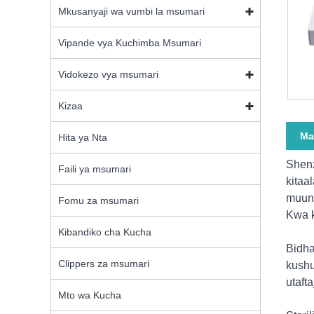
Mkusanyaji wa vumbi la msumari
Vipande vya Kuchimba Msumari
Vidokezo vya msumari
Kizaa
Ma
Hita ya Nta
Shenz
Faili ya msumari
kitaa
muund
Fomu za msumari
Kwa k
Kibandiko cha Kucha
Bidha
Clippers za msumari
kushu
utafta
Mto wa Kucha