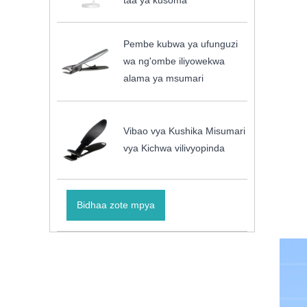
taa ya kusoma
Pembe kubwa ya ufunguzi
wa ng'ombe iliyowekwa
alama ya msumari
Vibao vya Kushika Misumari
vya Kichwa vilivyopinda
Bidhaa zote mpya