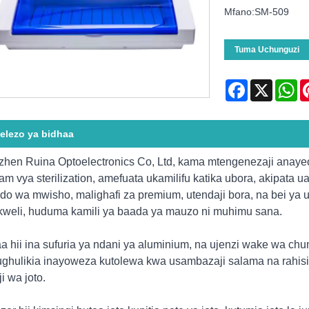
Mfano:SM-509
Tuma Uchunguzi
Facebook
X
Wh
elezo ya bidhaa
hen Ruina Optoelectronics Co, Ltd, kama mtengenezaji anayeo
lam vya sterilization, amefuata ukamilifu katika ubora, akipata 
o wa mwisho, malighafi za premium, utendaji bora, na bei ya u
weli, huduma kamili ya baada ya mauzo ni muhimu sana.
a hii ina sufuria ya ndani ya aluminium, na ujenzi wake wa ch
ghulikia inayoweza kutolewa kwa usambazaji salama na rahisi
ji wa joto.