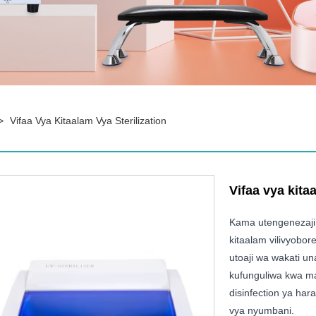
>
Vifaa Vya Kitaalam Vya Sterilization
Vifaa vya kitaa
Kama utengenezaji 
kitaalam vilivyobo
utoaji wa wakati una
kufunguliwa kwa mais
disinfection ya har
vya nyumbani.