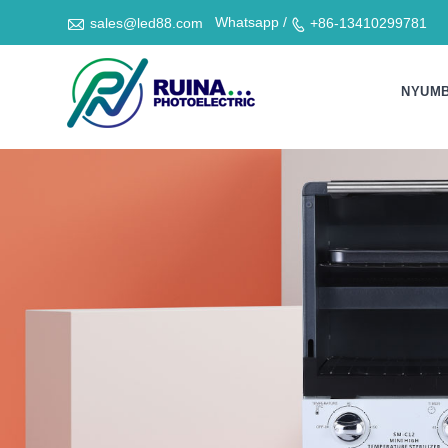

Whatsapp /
sales@led88.com
+86-13410299781

NYUMB