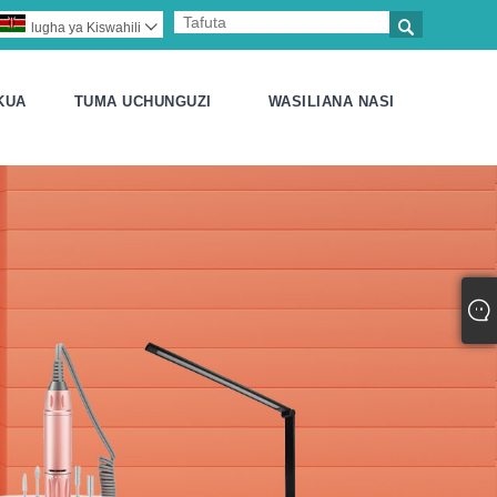

lugha ya Kiswahili

KUA
TUMA UCHUNGUZI
WASILIANA NASI