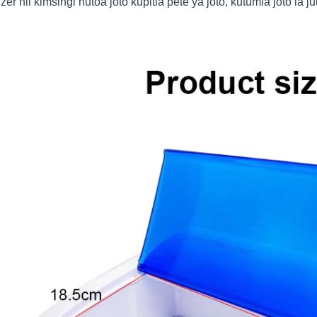
izer hii kimsingi hutoa joto kupitia pete ya joto, kutumia joto la j