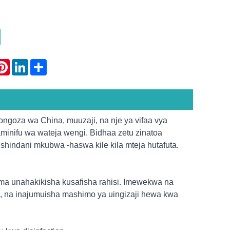
atsApp
Pinterest
LinkedIn
Share
ngoza wa China, muuzaji, na nje ya vifaa vya
uaminifu wa wateja wengi. Bidhaa zetu zinatoa
shindani mkubwa -haswa kile kila mteja hutafuta.
uma unahakikisha kusafisha rahisi. Imewekwa na
, na inajumuisha mashimo ya uingizaji hewa kwa