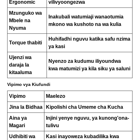
Ergonomic
vilivyoongezwa
Mzunguko wa
Inakubali watumiaji wanaotumia
Mbele na
mkono wa kushoto na wa kulia
Nyuma
Huhifadhi nguvu katika safu nzima
Torque thabiti
ya kasi
Ujenzi wa
Nyenzo za kudumu iliyoundwa
daraja la
kwa matumizi ya kila siku ya saluni
kitaaluma
Vipimo vya Kiufundi
Vipimo
Maelezo
Jina la Bidhaa
Kipolishi cha Umeme cha Kucha
Aina ya
Injini yenye nguvu, ya kunong'ona-
Magari
tulivu
Udhibiti wa
Kasi inayoweza kubadilika kwa