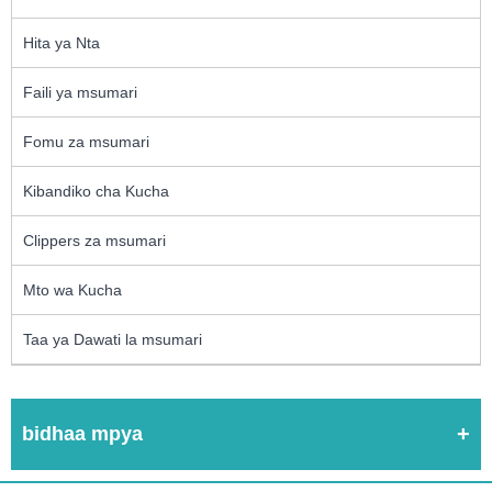
Hita ya Nta
Faili ya msumari
Fomu za msumari
Kibandiko cha Kucha
Clippers za msumari
Mto wa Kucha
Taa ya Dawati la msumari
bidhaa mpya