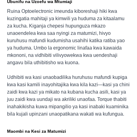
Ubunifu na Uzoefu wa Mtumiaji
Ruina Optoelectronic imeunda kiboreshaji hiki kwa
kuzingatia mahitaji ya kimwili ya huduma za kitaalamu
za kucha. Kiganja chepesi hupunguza mkazo
unaoendelea kwa saa nyingi za matumizi, hivyo
kuruhusu mafundi kudumisha usahihi katika ratiba yao
ya huduma. Umbo la ergonomic linafaa kwa kawaida
mkononi, na vidhibiti vilivyowekwa kwa uendeshaji
angavu bila uthibitisho wa kuona.
Udhibiti wa kasi unaobadilika huruhusu mafundi kupiga
kwa kasi kamili inayohitajika kwa kila kazi—kasi ya chini
zaidi kwa kazi ya mikato na kubana kucha asili, kasi ya
juu zaidi kwa uundaji wa akriliki unaofaa. Torque thabiti
inahakikisha kuwa mipangilio ya kasi inabaki kuaminika
bila kujali upinzani unaopatikana wakati wa kufungua.
Maombi na Kesi za Matumizi