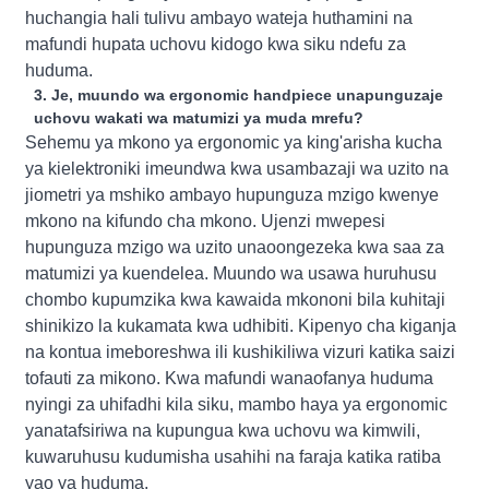
huchangia hali tulivu ambayo wateja huthamini na
mafundi hupata uchovu kidogo kwa siku ndefu za
huduma.
3. Je, muundo wa ergonomic handpiece unapunguzaje
uchovu wakati wa matumizi ya muda mrefu?
Sehemu ya mkono ya ergonomic ya king'arisha kucha
ya kielektroniki imeundwa kwa usambazaji wa uzito na
jiometri ya mshiko ambayo hupunguza mzigo kwenye
mkono na kifundo cha mkono. Ujenzi mwepesi
hupunguza mzigo wa uzito unaoongezeka kwa saa za
matumizi ya kuendelea. Muundo wa usawa huruhusu
chombo kupumzika kwa kawaida mkononi bila kuhitaji
shinikizo la kukamata kwa udhibiti. Kipenyo cha kiganja
na kontua imeboreshwa ili kushikiliwa vizuri katika saizi
tofauti za mikono. Kwa mafundi wanaofanya huduma
nyingi za uhifadhi kila siku, mambo haya ya ergonomic
yanatafsiriwa na kupungua kwa uchovu wa kimwili,
kuwaruhusu kudumisha usahihi na faraja katika ratiba
yao ya huduma.