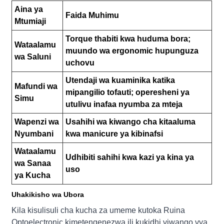
Aina ya
Faida Muhimu
Mtumiaji
Torque thabiti kwa huduma bora;
Wataalamu
muundo wa ergonomic hupunguza
wa Saluni
uchovu
Utendaji wa kuaminika katika
Mafundi wa
mipangilio tofauti; operesheni ya
Simu
utulivu inafaa nyumba za mteja
Wapenzi wa
Usahihi wa kiwango cha kitaaluma
Nyumbani
kwa manicure ya kibinafsi
Wataalamu
Udhibiti sahihi kwa kazi ya kina ya
wa Sanaa
uso
ya Kucha
Uhakikisho wa Ubora
Kila kisulisuli cha kucha za umeme kutoka Ruina
Optoelectronic kimetengenezwa ili kukidhi viwango vya