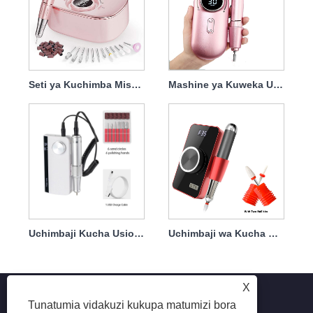
Seti ya Kuchimba Misumari Inayoweza Kuchaji tena yenye Kiganja chenye Nguvu 45w 35000rpm
Mashine ya Kuweka Uchimbaji Misumari Inayoweza Kuchajiwa 45w 35000rpm
Uchimbaji Kucha Usio na Wala Unayoweza Kuchajiwa Umewekwa Karibu Nami USB 45w 35000rpm
Uchimbaji wa Kucha Uwezao Kuchajiwa tena Ulioweka Kuchagilia kwenye Vidole vya vidole 35w 35000rpm
X
Tunatumia vidakuzi kukupa matumizi bora