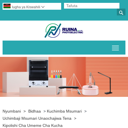
lugha ya Kiswahili


Geu
Nyumbani
>
Bidhaa
>
Kuchimba Msumari
>
Uchimbaji Msumari Unaochajiwa Tena
>
Kipolishi Cha Umeme Cha Kucha