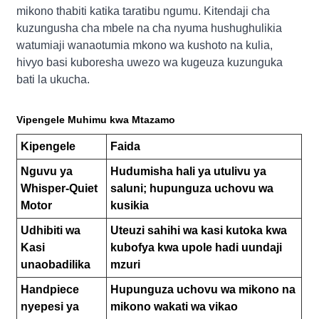
mikono thabiti katika taratibu ngumu. Kitendaji cha
kuzungusha cha mbele na cha nyuma hushughulikia
watumiaji wanaotumia mkono wa kushoto na kulia,
hivyo basi kuboresha uwezo wa kugeuza kuzunguka
bati la ukucha.
Vipengele Muhimu kwa Mtazamo
Kipengele
Faida
Nguvu ya
Hudumisha hali ya utulivu ya
Whisper-Quiet
saluni; hupunguza uchovu wa
Motor
kusikia
Udhibiti wa
Uteuzi sahihi wa kasi kutoka kwa
Kasi
kubofya kwa upole hadi uundaji
unaobadilika
mzuri
Handpiece
Hupunguza uchovu wa mikono na
nyepesi ya
mikono wakati wa vikao