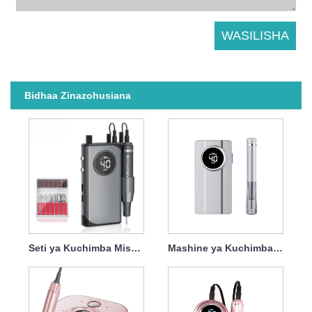
Bidhaa Zinazohusiana
Seti ya Kuchimba Misumari isiyo na waya Inayoweza Kuchajiwa tena 45w 40000rpm
Mashine ya Kuchimba Misumari Isiyo na waya Inayoweza Kuchajiwa Yenye Nguvu 45w 40000rpm