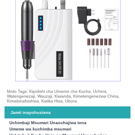
Moto Tags: Kipolishi cha Umeme cha Kucha, Uchina,
Watengenezaji, Wauzaji, Kiwanda, Kimetengenezwa China,
Kimebinafsishwa, Katika Hisa, Ubora.
Jamii inayohusiana
Uchimbaji Msumari Unaochajiwa tena
Umeme wa kuchimba msumari