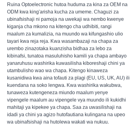
Ruina Optoelectronic hutoa huduma za kina za OEM na
ODM kwa king'arisha kucha za umeme. Chaguzi za
ubinafsishaji ni pamoja na uwekaji wa nembo kwenye
kiganja cha mkono na kitengo cha udhibiti, rangi
maalum za kumalizia, na muundo wa kifungashio ulio
tayari kwa reja reja. Kwa wasambazaji na chapa za
urembo zinazotaka kuanzisha bidhaa za lebo za
kibinafsi, tunatoa masuluhisho kamili ya chapa ambayo
yanaruhusu washirika kuwasilisha kiboreshaji chini ya
utambulisho wao wa chapa. Kitengo kinaweza
kusanidiwa kwa aina tofauti za plagi (EU, US, UK, AU) ili
kuendana na soko lengwa. Kwa washirika wakubwa,
tunaweza kutengeneza miundo maalum yenye
vipengele maalum au vipengele vya muundo ili kukidhi
mahitaji ya kipekee ya chapa. Saa za uwasilishaji na
idadi ya chini ya agizo hutofautiana kulingana na upeo
wa ubinafsishaji na hutolewa wakati wa nukuu.