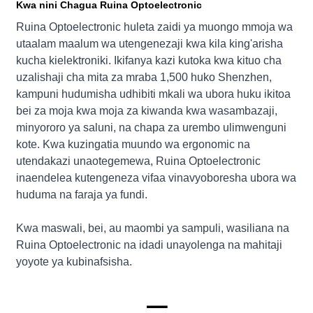
Kwa nini Chagua Ruina Optoelectronic
Ruina Optoelectronic huleta zaidi ya muongo mmoja wa
utaalam maalum wa utengenezaji kwa kila king'arisha
kucha kielektroniki. Ikifanya kazi kutoka kwa kituo cha
uzalishaji cha mita za mraba 1,500 huko Shenzhen,
kampuni hudumisha udhibiti mkali wa ubora huku ikitoa
bei za moja kwa moja za kiwanda kwa wasambazaji,
minyororo ya saluni, na chapa za urembo ulimwenguni
kote. Kwa kuzingatia muundo wa ergonomic na
utendakazi unaotegemewa, Ruina Optoelectronic
inaendelea kutengeneza vifaa vinavyoboresha ubora wa
huduma na faraja ya fundi.
Kwa maswali, bei, au maombi ya sampuli, wasiliana na
Ruina Optoelectronic na idadi unayolenga na mahitaji
yoyote ya kubinafsisha.