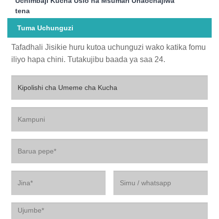
Uchimbaji Kucha Usio na Msumari Unaochajiwa
tena
Tuma Uchunguzi
Tafadhali Jisikie huru kutoa uchunguzi wako katika fomu
iliyo hapa chini. Tutakujibu baada ya saa 24.