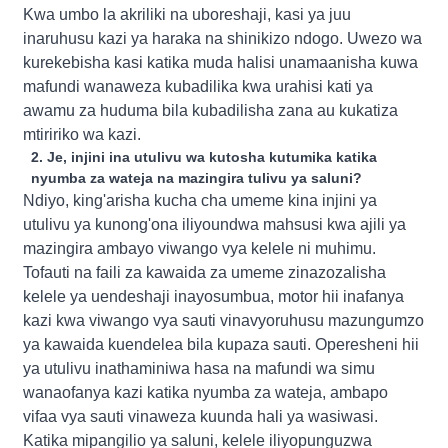
Kwa umbo la akriliki na uboreshaji, kasi ya juu
inaruhusu kazi ya haraka na shinikizo ndogo. Uwezo wa
kurekebisha kasi katika muda halisi unamaanisha kuwa
mafundi wanaweza kubadilika kwa urahisi kati ya
awamu za huduma bila kubadilisha zana au kukatiza
mtiririko wa kazi.
2. Je, injini ina utulivu wa kutosha kutumika katika
nyumba za wateja na mazingira tulivu ya saluni?
Ndiyo, king'arisha kucha cha umeme kina injini ya
utulivu ya kunong'ona iliyoundwa mahsusi kwa ajili ya
mazingira ambayo viwango vya kelele ni muhimu.
Tofauti na faili za kawaida za umeme zinazozalisha
kelele ya uendeshaji inayosumbua, motor hii inafanya
kazi kwa viwango vya sauti vinavyoruhusu mazungumzo
ya kawaida kuendelea bila kupaza sauti. Operesheni hii
ya utulivu inathaminiwa hasa na mafundi wa simu
wanaofanya kazi katika nyumba za wateja, ambapo
vifaa vya sauti vinaweza kuunda hali ya wasiwasi.
Katika mipangilio ya saluni, kelele iliyopunguzwa