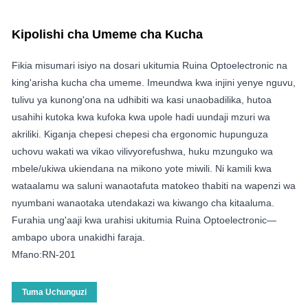
Kipolishi cha Umeme cha Kucha
Fikia misumari isiyo na dosari ukitumia Ruina Optoelectronic na
king'arisha kucha cha umeme. Imeundwa kwa injini yenye nguvu,
tulivu ya kunong'ona na udhibiti wa kasi unaobadilika, hutoa
usahihi kutoka kwa kufoka kwa upole hadi uundaji mzuri wa
akriliki. Kiganja chepesi chepesi cha ergonomic hupunguza
uchovu wakati wa vikao vilivyorefushwa, huku mzunguko wa
mbele/ukiwa ukiendana na mikono yote miwili. Ni kamili kwa
wataalamu wa saluni wanaotafuta matokeo thabiti na wapenzi wa
nyumbani wanaotaka utendakazi wa kiwango cha kitaaluma.
Furahia ung'aaji kwa urahisi ukitumia Ruina Optoelectronic—
ambapo ubora unakidhi faraja.
Mfano:RN-201
Tuma Uchunguzi