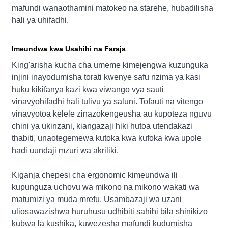
mafundi wanaothamini matokeo na starehe, hubadilisha
hali ya uhifadhi.
Imeundwa kwa Usahihi na Faraja
King'arisha kucha cha umeme kimejengwa kuzunguka
injini inayodumisha torati kwenye safu nzima ya kasi
huku kikifanya kazi kwa viwango vya sauti
vinavyohifadhi hali tulivu ya saluni. Tofauti na vitengo
vinavyotoa kelele zinazokengeusha au kupoteza nguvu
chini ya ukinzani, kiangazaji hiki hutoa utendakazi
thabiti, unaotegemewa kutoka kwa kufoka kwa upole
hadi uundaji mzuri wa akriliki.
Kiganja chepesi cha ergonomic kimeundwa ili
kupunguza uchovu wa mikono na mikono wakati wa
matumizi ya muda mrefu. Usambazaji wa uzani
uliosawazishwa huruhusu udhibiti sahihi bila shinikizo
kubwa la kushika, kuwezesha mafundi kudumisha