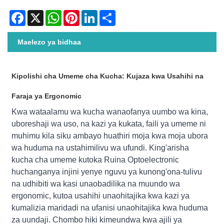
Facebook
X
WhatsApp
Pinterest
LinkedIn
Share
Maelezo ya bidhaa
Kipolishi cha Umeme cha Kucha: Kujaza kwa Usahihi na
Faraja ya Ergonomic
Kwa wataalamu wa kucha wanaofanya uumbo wa kina,
uboreshaji wa uso, na kazi ya kukata, faili ya umeme ni
muhimu kila siku ambayo huathiri moja kwa moja ubora
wa huduma na ustahimilivu wa ufundi. King'arisha
kucha cha umeme kutoka Ruina Optoelectronic
huchanganya injini yenye nguvu ya kunong'ona-tulivu
na udhibiti wa kasi unaobadilika na muundo wa
ergonomic, kutoa usahihi unaohitajika kwa kazi ya
kumalizia maridadi na ufanisi unaohitajika kwa huduma
za uundaji. Chombo hiki kimeundwa kwa ajili ya