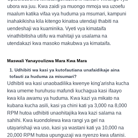
ubora wa juu. Kwa zaidi ya muongo mmoja wa uzoefu
maalum katika vifaa vya huduma ya msumari, kampuni
inahakikisha kila kitengo kinatoa utendaji thabiti na
uendeshaji wa kuaminika. Vyeti vya kimataifa
vinathibitisha utiifu wa mahitaji ya usalama na
utendakazi kwa masoko makubwa ya kimataifa.
Maswali Yanayoulizwa Mara Kwa Mara
1. Udhibiti wa kasi ya kutofautiana unafaidikaje aina
tofauti za huduma za misumari?
Udhibiti wa kasi unaobadilika kwenye king'arisha kucha
kwa umeme huruhusu mafundi kuchagua kasi ifaayo
kwa kila awamu ya huduma. Kwa kazi ya mikato na
kubana kucha asili, kasi ya chini kati ya 3,000 na 8,000
RPM hutoa udhibiti unaohitajika kwa kazi salama na
sahihi. Kwa kuondolewa kwa rangi ya gel na
utayarishaji wa uso, kasi ya wastani kati ya 10,000 na
20,000 RPM hutoa upunguzaji wa nyenzo kwa ufanisi.