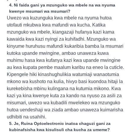
4. Ni faida gani ya mzunguko wa mbele na wa nyuma
kwenye msumari wa msumari?
Uwezo wa kuzunguka kwa mbele na nyuma hutoa
utofauti mkubwa kwa mafundi wa kucha. Katika
mzunguko wa mbele, kiangazaji hufanya kazi kama
kawaida kwa kazi nyingi za kuhifadhi. Mzunguko wa
kinyume huruhusu mafundi kukaribia bamba la msumari
kutoka upande mwingine, ambao unaweza kuwa
muhimu hasa kwa kufanya kazi kwa upande mwingine
au kwa kupata pembe maalum karibu na eneo la cuticle.
Kipengele hiki kinashughulikia watumiaji wanaotumia
mkono wa kushoto na kulia, hivyo basi kuondoa hitaji la
kurekebisha mbinu kulingana na kutumia mikono. Kwa
kazi ya kina kwenye kuta za kando na nyuso za asili za
misumari, uwezo wa kubadili mwelekeo wa mzunguko
hutoa uendeshaji wa ziada ambao unaweza kuimarisha
udhibiti na usahihi.
5. Je, Ruina Optoelectronic inatoa chaguzi gani za
kubinafsisha kwa kisulisuli cha kucha za umeme?