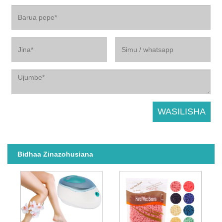
Bidhaa Zinazohusiana