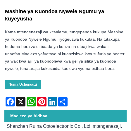
Mashine ya Kuondoa Nywele Ngumu ya
kuyeyusha
Kama mtengenezaji wa kitaalamu, tungependa kukupa Mashine
ya Kuondoa Nywele Ngumu iliyogeuzwa kukufaa. Na tutakupa
huduma bora zaidi baada ya kuuza na utoaji kwa wakati
unaofaa.Maelezo yafuatayo ni kuanzishwa kwa sufuria ya heater
ya wax kwa ajili ya kuondolewa kwa gel ya silika ya kuondoa
nywele, tunatarajia kukusaidia kuelewa vyema bidhaa bora.
Tuma Uchunguzi
Facebook
X
WhatsApp
Pinterest
LinkedIn
Share
Maelezo ya bidhaa
Shenzhen Ruina Optoelectronic Co., Ltd. mtengenezaji,