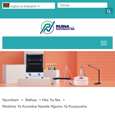
lugha ya Kiswahili


Geu
Nyumbani
>
Bidhaa
>
Hita Ya Nta
>
Mashine Ya Kuondoa Nywele Ngumu Ya Kuyeyusha