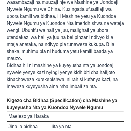
wasambazaji na muuzaji nje wa Mashine ya Uondoaji
Nywele Ngumu wa China. Kuzingatia ufuatiliaji wa
ubora kamili wa bidhaa, ili Mashine yetu ya Kuondoa
Nywele Ngumu ya Kuondoa Nta imeridhishwa na wateja
wengi. Ubunifu wa hali ya juu, malighafi ya ubora,
utendakazi wa hali ya juu na bei pinzani ndivyo kila
mteja anataka, na ndivyo pia tunaweza kukupa. Bila
shaka, muhimu pia ni huduma yetu kamili baada ya
mauzo.
Bidhaa hii ni mashine ya kuyeyusha nta ya uondoaji
nywele yenye kazi nyingi yenye kidhibiti cha halijoto
kinachoweza kurekebishwa, ni rahisi kufanya kazi, na
inaweza kuyeyusha aina mbalimbali za nta.
Kigezo cha Bidhaa (Specification) cha Mashine ya
kuyeyusha Nta ya Kuondoa Nywele Ngumu
Maelezo ya Haraka
Jina la bidhaa
Hita ya nta