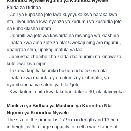
Kuondoa Nywele Ngumu ya Kuondoa Nywele
Faida za Bidhaa
- Coil ya kupasha joto kwa kuyeyuka kwa haraka kwa
nta, iliyoundwa kwa nyenzo ya kudumu ya kusaidia joto
na kuhakikisha ubora
- Udhibiti wa joto wa kawaida na mwanga wa kiashiria
- Inafaa kwa aina zote za nta: Uwekaji mng'aro mgumu,
unang'aa strip, upakaji mafuta ya taa
- Jumuisha chombo cha ziada cha alumini na kinaweza
kutolewa kwa mpini
- Tazama kupitia kifuniko huzuia uchafuzi wa nta
- Inafaa kwa manufaa ya matumizi ya kibinafsi, ya
nyumbani na ya saluni ya hita / joto
- Kwa kutumia hita kwa takriban dakika 30, nta itayeyuka
Maelezo ya Bidhaa ya Mashine ya Kuondoa Nta
Ngumu ya Kuondoa Nywele
The size of the product is 17.9cm in length and 13.5cm
in height, with a large capacity to melt a wide range of