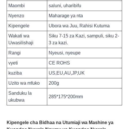
Maombi
saluni, uharibifu
Nyenzo
Maharage ya nta
Kipengele
Ubora wa Juu, Rahisi Kutuma
Wakati wa
Siku 7-15 za Kazi, sampuli, siku 2-
Uwasilishaji
3 za kazi.
Rangi
Nyeusi, nyeupe
vyeti
CE ROHS
kuziba
US,EU,AU,JP,UK
Uzito wa mfuko
200g
Sanduku la
285*175*200mm
ukubwa
Kipengele cha Bidhaa na Utumiaji wa Mashine ya