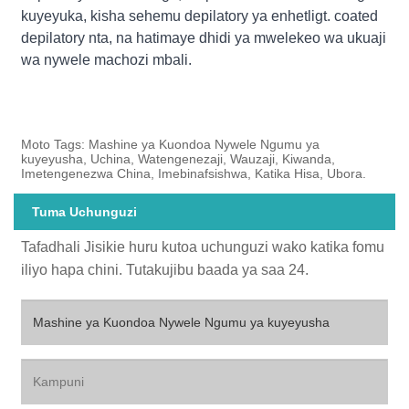
kuyeyuka, kisha sehemu depilatory ya enhetligt. coated
depilatory nta, na hatimaye dhidi ya mwelekeo wa ukuaji
wa nywele machozi mbali.
Moto Tags: Mashine ya Kuondoa Nywele Ngumu ya
kuyeyusha, Uchina, Watengenezaji, Wauzaji, Kiwanda,
Imetengenezwa China, Imebinafsishwa, Katika Hisa, Ubora.
Tuma Uchunguzi
Tafadhali Jisikie huru kutoa uchunguzi wako katika fomu
iliyo hapa chini. Tutakujibu baada ya saa 24.