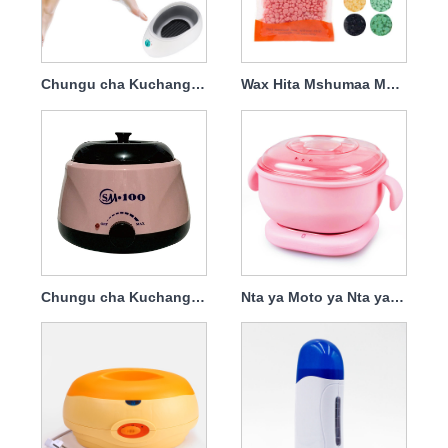
Chungu cha Kuchangamsha Nta kwa Kuondoa Nywele
Wax Hita Mshumaa Maharage
Chungu cha Kuchangamsha Nta Kwa Kuondoa Nywele Silika Gel
Nta ya Moto ya Nta ya Nyuki Weka Kiyeyusho cha Nta ya Silicone