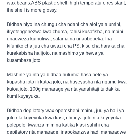
wax beans.ABS plastic shell, high temperature resistant,
the shell is more glossy.
Bidhaa hiyo ina chungu cha ndani cha aloi ya alumini,
iliyotengenezwa kwa chuma, rahisi kusafisha, na mpini
unaoweza kuinuliwa, salama na unaobebeka. Ina
kifuniko cha juu cha uwazi cha PS, kisu cha haraka cha
kurekebisha halijoto, na mashimo ya hewa ya
kusambaza joto.
Mashine ya nta ya bidhaa hutumia hasa pete ya
kupasha joto ili kutoa joto, na huyeyusha nta ngumu kwa
kutoa joto, 100g maharage ya nta yanahitaji tu dakika
kumi kuyeyuka.
Bidhaa depilatory wax operesheni mbinu, juu ya hali ya
joto nta kuyeyuka kwa kasi, chini ya joto nta kuyeyuka
polepole, kwanza mimina katika kiasi sahihi cha
depilatory nta maharage, inapokanzwa hadi maharagwe