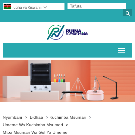
lugha ya Kiswahili


Geu
Nyumbani
>
Bidhaa
>
Kuchimba Msumari
>
Umeme Wa Kuchimba Msumari
>
Mtoa Msumari Wa Gel Ya Umeme