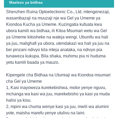
Maelezo ya bidhaa
Shenzhen Ruina Optoelectronic Co., Ltd. mtengenezaji,
wasambazaji na muuzaji nje wa Gel ya Umeme ya
Kiondoa Kucha ya Umeme. Kuzingatia kufuata kwa
ubora kamili wa bidhaa, ili Kitoa Msumari wetu wa Gel
ya Umeme kitosheke na wateja wengi. Ubunifu wa hali
ya juu, malighafi ya ubora, utendakazi wa hali ya juu na
bei pinzani ndivyo kila mteja anataka, na ndivyo pia
tunaweza kukupa. Bila shaka, muhimu pia ni huduma
yetu kamili baada ya mauzo.
Kipengele cha Bidhaa na Utumiaji wa Kiondoa msumari
cha Gel ya Umeme
1, Kasi inayoweza kurekebishwa, motor yenye nguvu,
mchanga wa kasi wa juu, marekebisho ya kasi ya muda
halisi ya kisu.
2, mpini wa chuma wenye kasi ya juu, mwili wa alumini
yote, maisha marefu yenye utulivu na laini.