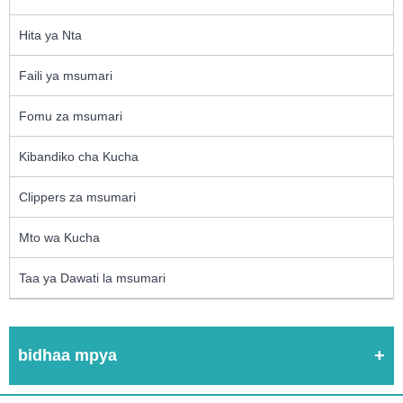
Hita ya Nta
Faili ya msumari
Fomu za msumari
Kibandiko cha Kucha
Clippers za msumari
Mto wa Kucha
Taa ya Dawati la msumari
bidhaa mpya