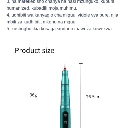
3, na marekebisho chanya na hasi mzunguko, kubuni
humanized, kubadili moja muhimu.
4, udhibiti wa kanyagio cha miguu, vidole vya bure, njia
mbili za kudhibiti, mkono na mguu.
5, kushughulikia kusaga sindano inaweza kuwekwa