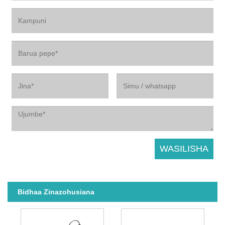
Bidhaa Zinazohusiana