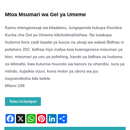
Mtoa Msumari wa Gel ya Umeme
Kama mtengenezaji wa kitaalamu, tungependa kukupa Kiondoa
Kucha cha Gel ya Umeme kilichobinafsishwa. Na tutakupa
huduma bora zaidi baada ya kuuza na utoaji wa wakati.Bidhaa ni
polishers 202, bidhaa hiyo inafaa kwa kutengeneza misumari ya
kioo, misumari ya uso ya polishing, kando ya bidhaa za huduma
za kibinafsi, kwa kutumia muundo wa kanuni za uhandisi, sura ya
mtindo, kujisikia vizuri, kuna motor ya ubora wa juu
inayoendesha bila kelele.
Mfano:106
Tuma Uchunguzi
Facebook
X
WhatsApp
Pinterest
LinkedIn
Share