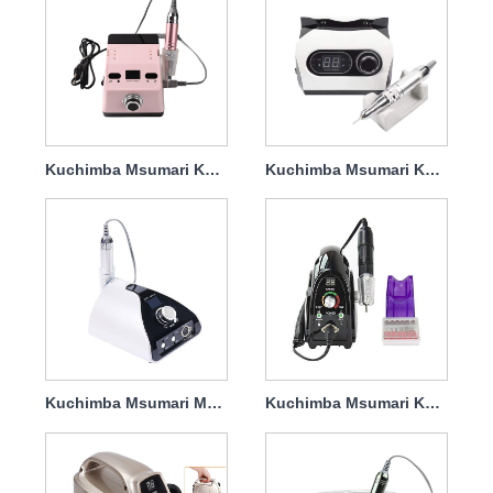
Kuchimba Msumari Kuweka Umeme Kuondoa Gel Kipolishi 65w 35000rpm
Kuchimba Msumari Kuweka Faili ya Umeme Mtaalamu 65w 35000rpm
Kuchimba Msumari Muhimu Kuweka Umeme 65w 35000rpm
Kuchimba Msumari Kuweka Umeme Kuondoa Dip 65w 35000rpm