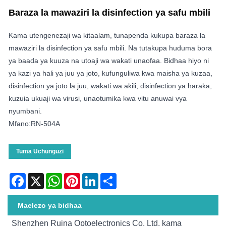
Baraza la mawaziri la disinfection ya safu mbili
Kama utengenezaji wa kitaalam, tunapenda kukupa baraza la
mawaziri la disinfection ya safu mbili. Na tutakupa huduma bora
ya baada ya kuuza na utoaji wa wakati unaofaa. Bidhaa hiyo ni
ya kazi ya hali ya juu ya joto, kufunguliwa kwa maisha ya kuzaa,
disinfection ya joto la juu, wakati wa akili, disinfection ya haraka,
kuzuia ukuaji wa virusi, unaotumika kwa vitu anuwai vya
nyumbani.
Mfano:RN-504A
Tuma Uchunguzi
Facebook
X
WhatsApp
Pinterest
LinkedIn
Share
Maelezo ya bidhaa
Shenzhen Ruina Optoelectronics Co, Ltd, kama