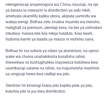
mtengenezaji anayeongoza wa China, muuzaji, na nje
ya baraza la mawaziri la disinfection ya safu mbili,
amefuata ukamilifu katika ubora, akipata uaminifu wa
wateja wengi. Bidhaa zetu zinatoa muundo wa mwisho,
malighafi za premium, utendaji bora, na bei ya ushindani
mkubwa -haswa kile kila mteja hutafuta. Kwa kweli,
huduma kamili ya baada ya mauzo ni muhimu sana.
Bidhaa hii ina sufuria ya ndani ya aluminium, na ujenzi
wake wa chuma unahakikisha kusafisha rahisi.
Imewekwa na kushughulikia inayoweza kutolewa kwa
usambazaji salama na rahisi, na inajumuisha mashimo
ya uingizaji hewa kwa utaftaji wa joto.
Sterilizer hii kimsingi hutoa joto kupitia pete ya joto,
kutumia joto la juu kwa disinfection.