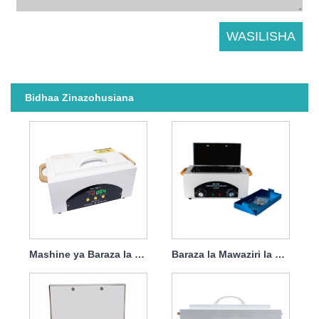
Bidhaa Zinazohusiana
Mashine ya Baraza la Mawaziri ya Kuzuia Vidudu vya Joto la Juu kwa Salon 600w
Baraza la Mawaziri la Kuzuia Vidudu vya Joto la Juu kwa Kliniki ya Meno 300w