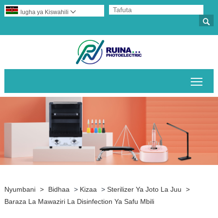
lugha ya Kiswahili


Geu
Nyumbani
>
Bidhaa
>
Kizaa
>
Sterilizer Ya Joto La Juu
>
Baraza La Mawaziri La Disinfection Ya Safu Mbili