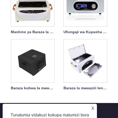
Mashine ya Baraza la Mawaziri ya Kuzuia Vidudu vya Joto la Juu kwa Matumizi ya Nyumbani 100w
Ufungaji wa Kupasha joto Onyesha Kidhibiti Akili cha Kipima Muda
Baraza kubwa la mawaziri la disinfection
Baraza la mawaziri lenye joto la juu
X
Tunatumia vidakuzi kukupa matumizi bora