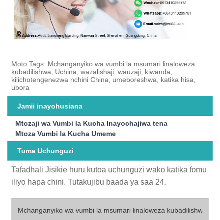
Moto Tags: Mchanganyiko wa vumbi la msumari linaloweza
kubadilishwa, Uchina, wazalishaji, wauzaji, kiwanda,
kilichotengenezwa nchini China, umeboreshwa, katika hisa,
ubora
Jamii inayohusiana
Mtozaji wa Vumbi la Kucha Inayochajiwa tena
Mtoza Vumbi la Kucha Umeme
Tuma Uchunguzi
Tafadhali Jisikie huru kutoa uchunguzi wako katika fomu
iliyo hapa chini. Tutakujibu baada ya saa 24.