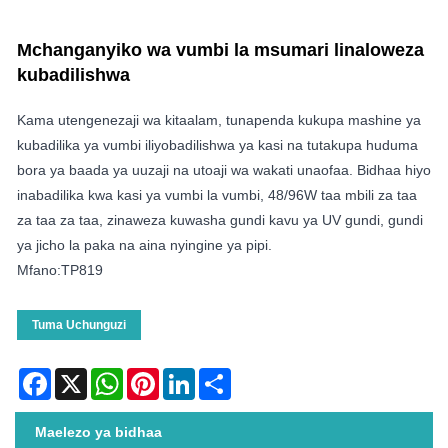
Mchanganyiko wa vumbi la msumari linaloweza
kubadilishwa
Kama utengenezaji wa kitaalam, tunapenda kukupa mashine ya
kubadilika ya vumbi iliyobadilishwa ya kasi na tutakupa huduma
bora ya baada ya uuzaji na utoaji wa wakati unaofaa. Bidhaa hiyo
inabadilika kwa kasi ya vumbi la vumbi, 48/96W taa mbili za taa
za taa za taa, zinaweza kuwasha gundi kavu ya UV gundi, gundi
ya jicho la paka na aina nyingine ya pipi.
Mfano:TP819
Tuma Uchunguzi
Facebook
X
WhatsApp
Pinterest
LinkedIn
Share
Maelezo ya bidhaa