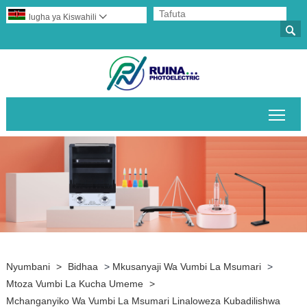
lugha ya Kiswahili


Geu
Nyumbani
>
Bidhaa
>
Mkusanyaji Wa Vumbi La Msumari
>
Mtoza Vumbi La Kucha Umeme
>
Mchanganyiko Wa Vumbi La Msumari Linaloweza Kubadilishwa