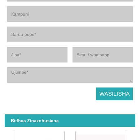
Bidhaa Zinazohusiana