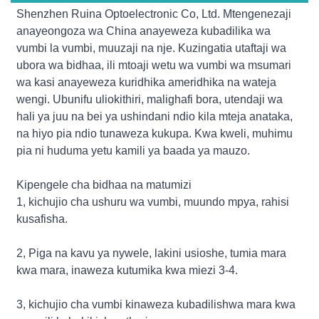
Shenzhen Ruina Optoelectronic Co, Ltd. Mtengenezaji
anayeongoza wa China anayeweza kubadilika wa
vumbi la vumbi, muuzaji na nje. Kuzingatia utaftaji wa
ubora wa bidhaa, ili mtoaji wetu wa vumbi wa msumari
wa kasi anayeweza kuridhika ameridhika na wateja
wengi. Ubunifu uliokithiri, malighafi bora, utendaji wa
hali ya juu na bei ya ushindani ndio kila mteja anataka,
na hiyo pia ndio tunaweza kukupa. Kwa kweli, muhimu
pia ni huduma yetu kamili ya baada ya mauzo.
Kipengele cha bidhaa na matumizi
1, kichujio cha ushuru wa vumbi, muundo mpya, rahisi
kusafisha.
2, Piga na kavu ya nywele, lakini usioshe, tumia mara
kwa mara, inaweza kutumika kwa miezi 3-4.
3, kichujio cha vumbi kinaweza kubadilishwa mara kwa