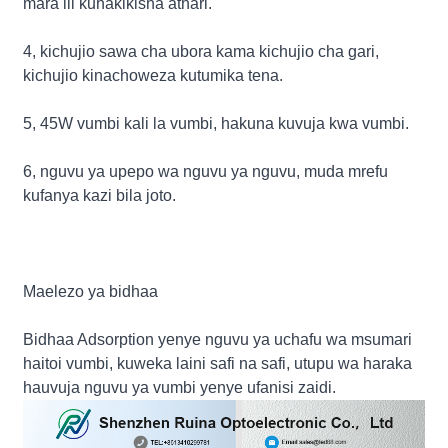
mara ili kuhakikisha athari.
4, kichujio sawa cha ubora kama kichujio cha gari,
kichujio kinachoweza kutumika tena.
5, 45W vumbi kali la vumbi, hakuna kuvuja kwa vumbi.
6, nguvu ya upepo wa nguvu ya nguvu, muda mrefu
kufanya kazi bila joto.
Maelezo ya bidhaa
Bidhaa Adsorption yenye nguvu ya uchafu wa msumari
haitoi vumbi, kuweka laini safi na safi, utupu wa haraka
hauvuja nguvu ya vumbi yenye ufanisi zaidi.