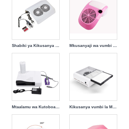
Shabiki ya Kikusanya vumbi la Kucha ya 68w Yenye Kichujio
Mkusanyaji wa vumbi la misumari wa 60w na Begi Imejengwa Ndani ya Jedwali Rahisi Kukusanya
Mtaalamu wa Kutoboa Vumbi 2 Katika Kucha 1 30000rpm 60w
Kikusanya vumbi la Msumari wa 45w Kubwa Kwa Kichujio