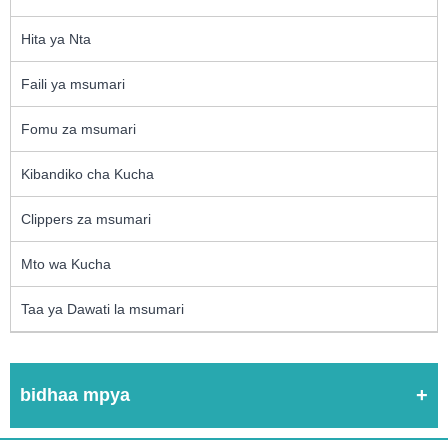
Hita ya Nta
Faili ya msumari
Fomu za msumari
Kibandiko cha Kucha
Clippers za msumari
Mto wa Kucha
Taa ya Dawati la msumari
bidhaa mpya