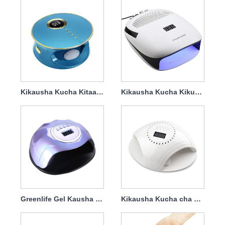
Kikausha Kucha Kitaalamu cha Taa ya UV 168w
Kikausha Kucha Kikusanya vumbi la Taa 140w 4 in1
Greenlife Gel Kausha Kucha Taa 120w
Kikausha Kucha cha Taa ya UV chenye Chaja 86w