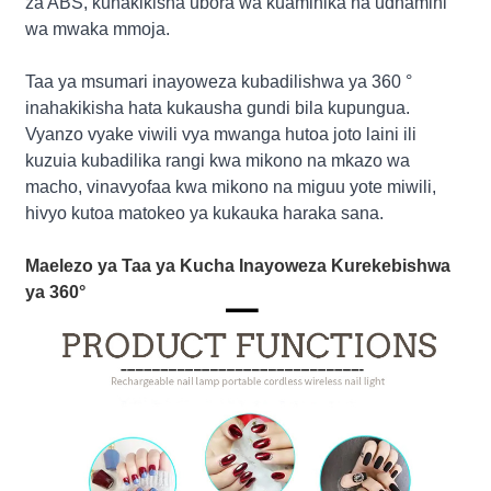
za ABS, kuhakikisha ubora wa kuaminika na udhamini
wa mwaka mmoja.
Taa ya msumari inayoweza kubadilishwa ya 360 °
inahakikisha hata kukausha gundi bila kupungua.
Vyanzo vyake viwili vya mwanga hutoa joto laini ili
kuzuia kubadilika rangi kwa mikono na mkazo wa
macho, vinavyofaa kwa mikono na miguu yote miwili,
hivyo kutoa matokeo ya kukauka haraka sana.
Maelezo ya Taa ya Kucha Inayoweza Kurekebishwa
ya 360°