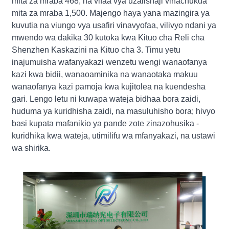
mita za mraba 468, na vifaa vya uzalishaji vinachukua
mita za mraba 1,500. Majengo haya yana mazingira ya
kuvutia na viungo vya usafiri vinavyofaa, vilivyo ndani ya
mwendo wa dakika 30 kutoka kwa Kituo cha Reli cha
Shenzhen Kaskazini na Kituo cha 3. Timu yetu
inajumuisha wafanyakazi wenzetu wengi wanaofanya
kazi kwa bidii, wanaoaminika na wanaotaka makuu
wanaofanya kazi pamoja kwa kujitolea na kuendesha
gari. Lengo letu ni kuwapa wateja bidhaa bora zaidi,
huduma ya kuridhisha zaidi, na masuluhisho bora; hivyo
basi kupata mafanikio ya pande zote zinazohusika -
kuridhika kwa wateja, utimilifu wa mfanyakazi, na ustawi
wa shirika.