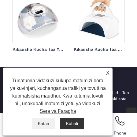
Kikausha Kucha Taa Ya Kukausha Kucha Kwa Kipolandi Cha Kucha 86w
Kikausha Kucha Taa Nyeupe Inaponya Haraka 80w Inabebeka
X
Tunatumia vidakuzi kukupa matumizi bora
ya kuvinjari, kuchanganua trafiki ya tovuti na
Hakimiliki © 2025 Shenzhen Ruina Optoelectronic Co, Ltd - Taa
kubinafsisha maudhui. Kwa kutumia tovuti
ya msumari, kuchimba msumari, Ushuru wa vumbi - Haki zote
hii, unakubali matumizi yetu ya vidakuzi.
zimehifadhiwa.
Sera ya Faragha
Kataa
Kubali
Email
Whatsapp
Inquiry
Phone