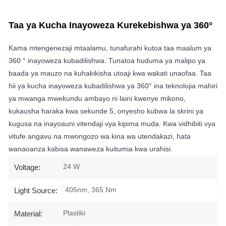
Taa ya Kucha Inayoweza Kurekebishwa ya 360°
Kama mtengenezaji mtaalamu, tunafurahi kutoa taa maalum ya
360 ° inayoweza kubadilishwa. Tunatoa huduma ya malipo ya
baada ya mauzo na kuhakikisha utoaji kwa wakati unaofaa. Taa
hii ya kucha inayoweza kubadilishwa ya 360° ina teknolojia mahiri
ya mwanga mwekundu ambayo ni laini kwenye mikono,
kukausha haraka kwa sekunde 5, onyesho kubwa la skrini ya
kugusa na inayoauni vitendaji vya kipima muda. Kwa vidhibiti vya
vitufe angavu na mwongozo wa kina wa utendakazi, hata
wanaoanza kabisa wanaweza kuitumia kwa urahisi.
24 W
Voltage:
405nm, 365 Nm
Light Source:
Plastiki
Material: