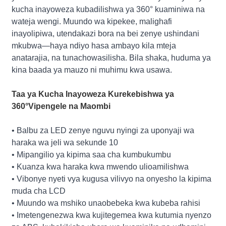
kucha inayoweza kubadilishwa ya 360° kuaminiwa na
wateja wengi. Muundo wa kipekee, malighafi
inayolipiwa, utendakazi bora na bei zenye ushindani
mkubwa—haya ndiyo hasa ambayo kila mteja
anatarajia, na tunachowasilisha. Bila shaka, huduma ya
kina baada ya mauzo ni muhimu kwa usawa.
Taa ya Kucha Inayoweza Kurekebishwa ya
360°
Vipengele na Maombi
• Balbu za LED zenye nguvu nyingi za uponyaji wa
haraka wa jeli wa sekunde 10
• Mipangilio ya kipima saa cha kumbukumbu
• Kuanza kwa haraka kwa mwendo ulioamilishwa
• Vibonye nyeti vya kugusa vilivyo na onyesho la kipima
muda cha LCD
• Muundo wa mshiko unaobebeka kwa kubeba rahisi
• Imetengenezwa kwa kujitegemea kwa kutumia nyenzo