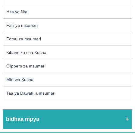
Hita ya Nta
Faili ya msumari
Fomu za msumari
Kibandiko cha Kucha
Clippers za msumari
Mto wa Kucha
Taa ya Dawati la msumari
bidhaa mpya