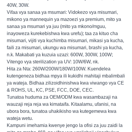
40W, 30W.
Vifaa vya sanaa ya msumari: Vidokezo vya misumari,
mikono ya mannequin ya mazoezi ya premium, mito ya
sanaa ya msumari ya juu (mito ya mkono/mguu,
inayoweza kurekebishwa kwa urefu); taa za kituo cha
misumari, vijiti vya kuchimba misumari, mikasi ya kucha,
faili za misumari, ukungu wa misumari, brashi ya kucha,
n.k. Makabati ya kuzuia uzazi: 600W, 300W, 100W;
Vitengo vya sterilization ya UV: 10W/6W, nk.
Hita za Nta: 260W/200W/180W/100W. Kuendelea
kutengeneza bidhaa mpya ili kukidhi mahitaji mbalimbali
ya wateja. Bidhaa zilizoidhinishwa kwa viwango vya CE
& ROHS, UL, KC, PSE, FCC, DOE, CEC.
Tunatoa huduma za OEM/ODM kwa wasambazaji na
wauzaji reja reja wa kimataifa. Kitaalamu, ufanisi, na
ubora bora, tunatoa uhakikisho wa kutegemewa kwa
wateja wetu.
Kampuni imehamia kwenye jengo la ofisi za juu zaidi la