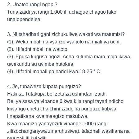
2. Unatoa rangi ngapi?
Tuna zaidi ya rangi 1,000 ili uchague chaguo lako
unalopendelea.
3. Ni tahadhari gani zichukuliwe wakati wa matumizi?
(1). Weka mbali na vyanzo vya joto na miali ya uchi.
(2). Hifadhi mbali na watoto.
(3). Epuka kugusa ngozi. Acha kutumia mara moja ikiwa
uwekundu au uvimbe hutokea.
(4). Hifadhi mahali pa baridi kwa 18-25 ° C.
4. Je, tunaweza kupata punguzo?
Hakika. Tutakupa bei zetu za ushindani zaidi.
Bei ya sasa ya vipande 6 kwa kila rangi tayari ndicho
kiwango chetu cha chini zaidi, na punguzo kubwa
linapatikana kwa maagizo makubwa.
Kwa maagizo yanayozidi vipande 1000 (rangi
zilizochanganywa zinaruhusiwa), tafadhali wasiliana na
muuzaji ili kujadili.