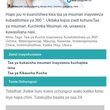
Hapo juu ni kuanzishwa kwa taa ya msumari inayoweza
kubadilishwa ya 360 °. Ukitaka kujua zaidi kuhusu
Taa
ya msumari
,
Kuchimba Msumari
, nk, unaweza
kuwasiliana nasi.
Moto Tags: Taa ya Kucha Inayoweza Kurekebishwa ya 360°,
Uchina, Watengenezaji, Wauzaji, Kiwanda, Imetengenezwa
China, Imebinafsishwa, Katika Hisa, Ubora.
Jamii inayohusiana
Taa ya kukausha msumari inayoweza kuchajiwa
tena
Taa ya Kikausha Kucha
Tuma Uchunguzi
Tafadhali Jisikie huru kutoa uchunguzi wako katika fomu
iliyo hapa chini. Tutakujibu baada ya saa 24.