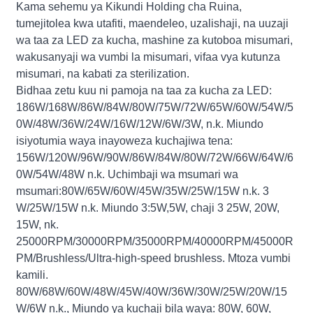
Kama sehemu ya Kikundi Holding cha Ruina,
tumejitolea kwa utafiti, maendeleo, uzalishaji, na uuzaji
wa taa za LED za kucha, mashine za kutoboa misumari,
wakusanyaji wa vumbi la misumari, vifaa vya kutunza
misumari, na kabati za sterilization.
Bidhaa zetu kuu ni pamoja na taa za kucha za LED:
186W/168W/86W/84W/80W/75W/72W/65W/60W/54W/5
0W/48W/36W/24W/16W/12W/6W/3W, n.k. Miundo
isiyotumia waya inayoweza kuchajiwa tena:
156W/120W/96W/90W/86W/84W/80W/72W/66W/64W/6
0W/54W/48W n.k. Uchimbaji wa msumari wa
msumari:80W/65W/60W/45W/35W/25W/15W n.k. 3
W/25W/15W n.k. Miundo 3:5W,5W, chaji 3 25W, 20W,
15W, nk.
25000RPM/30000RPM/35000RPM/40000RPM/45000R
PM/Brushless/Ultra-high-speed brushless. Mtoza vumbi
kamili.
80W/68W/60W/48W/45W/40W/36W/30W/25W/20W/15
W/6W n.k., Miundo ya kuchaji bila waya: 80W, 60W,