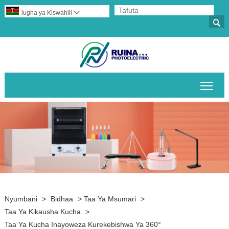
lugha ya Kiswahili


Geu
Nyumbani
>
Bidhaa
>
Taa Ya Msumari
>
Taa Ya Kikausha Kucha
>
Taa Ya Kucha Inayoweza Kurekebishwa Ya 360°