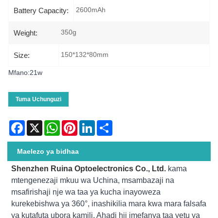
2600mAh
Battery Capacity:
350g
Weight:
150*132*80mm
Size:
Mfano:21w
Tuma Uchunguzi
Facebook
X
WhatsApp
Pinterest
LinkedIn
Share
Maelezo ya bidhaa
Shenzhen Ruina Optoelectronics Co., Ltd.
kama
mtengenezaji mkuu wa Uchina, msambazaji na
msafirishaji nje wa taa ya kucha inayoweza
kurekebishwa ya 360°, inashikilia mara kwa mara falsafa
ya kutafuta ubora kamili. Ahadi hii imefanya taa yetu ya