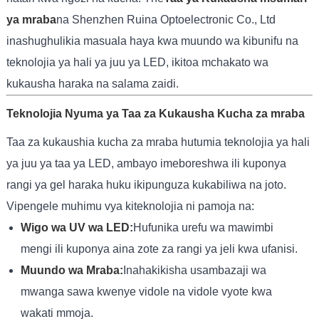
ya mraba
na Shenzhen Ruina Optoelectronic Co., Ltd
inashughulikia masuala haya kwa muundo wa kibunifu na
teknolojia ya hali ya juu ya LED, ikitoa mchakato wa
kukausha haraka na salama zaidi.
Teknolojia Nyuma ya Taa za Kukausha Kucha za mraba
Taa za kukaushia kucha za mraba hutumia teknolojia ya hali
ya juu ya taa ya LED, ambayo imeboreshwa ili kuponya
rangi ya gel haraka huku ikipunguza kukabiliwa na joto.
Vipengele muhimu vya kiteknolojia ni pamoja na:
Wigo wa UV wa LED:
Hufunika urefu wa mawimbi
mengi ili kuponya aina zote za rangi ya jeli kwa ufanisi.
Muundo wa Mraba:
Inahakikisha usambazaji wa
mwanga sawa kwenye vidole na vidole vyote kwa
wakati mmoja.