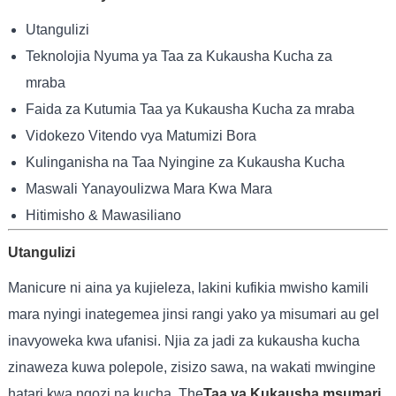
Utangulizi
Teknolojia Nyuma ya Taa za Kukausha Kucha za
mraba
Faida za Kutumia Taa ya Kukausha Kucha za mraba
Vidokezo Vitendo vya Matumizi Bora
Kulinganisha na Taa Nyingine za Kukausha Kucha
Maswali Yanayoulizwa Mara Kwa Mara
Hitimisho & Mawasiliano
Utangulizi
Manicure ni aina ya kujieleza, lakini kufikia mwisho kamili
mara nyingi inategemea jinsi rangi yako ya misumari au gel
inavyoweka kwa ufanisi. Njia za jadi za kukausha kucha
zinaweza kuwa polepole, zisizo sawa, na wakati mwingine
hatari kwa ngozi na kucha. The
Taa ya Kukausha msumari