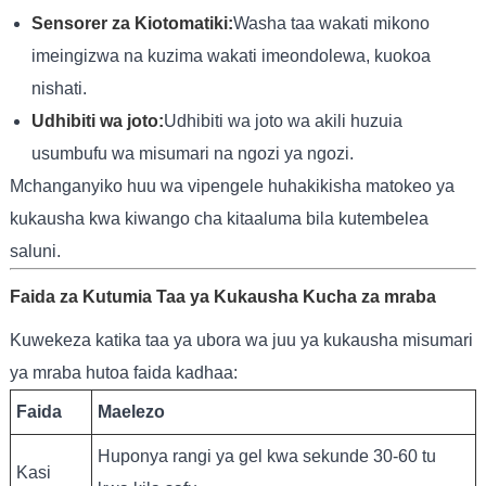
Sensorer za Kiotomatiki:
Washa taa wakati mikono
imeingizwa na kuzima wakati imeondolewa, kuokoa
nishati.
Udhibiti wa joto:
Udhibiti wa joto wa akili huzuia
usumbufu wa misumari na ngozi ya ngozi.
Mchanganyiko huu wa vipengele huhakikisha matokeo ya
kukausha kwa kiwango cha kitaaluma bila kutembelea
saluni.
Faida za Kutumia Taa ya Kukausha Kucha za mraba
Kuwekeza katika taa ya ubora wa juu ya kukausha misumari
ya mraba hutoa faida kadhaa:
Faida
Maelezo
Huponya rangi ya gel kwa sekunde 30-60 tu
Kasi