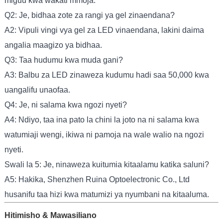
miguu kwa wakati mmoja.
Q2: Je, bidhaa zote za rangi ya gel zinaendana?
A2: Vipuli vingi vya gel za LED vinaendana, lakini daima
angalia maagizo ya bidhaa.
Q3: Taa hudumu kwa muda gani?
A3: Balbu za LED zinaweza kudumu hadi saa 50,000 kwa
uangalifu unaofaa.
Q4: Je, ni salama kwa ngozi nyeti?
A4: Ndiyo, taa ina pato la chini la joto na ni salama kwa
watumiaji wengi, ikiwa ni pamoja na wale walio na ngozi
nyeti.
Swali la 5: Je, ninaweza kuitumia kitaalamu katika saluni?
A5: Hakika, Shenzhen Ruina Optoelectronic Co., Ltd
husanifu taa hizi kwa matumizi ya nyumbani na kitaaluma.
Hitimisho & Mawasiliano