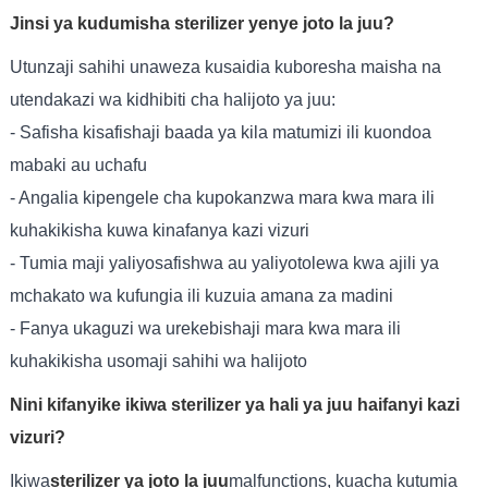
Jinsi ya kudumisha sterilizer yenye joto la juu?
Utunzaji sahihi unaweza kusaidia kuboresha maisha na
utendakazi wa kidhibiti cha halijoto ya juu:
- Safisha kisafishaji baada ya kila matumizi ili kuondoa
mabaki au uchafu
- Angalia kipengele cha kupokanzwa mara kwa mara ili
kuhakikisha kuwa kinafanya kazi vizuri
- Tumia maji yaliyosafishwa au yaliyotolewa kwa ajili ya
mchakato wa kufungia ili kuzuia amana za madini
- Fanya ukaguzi wa urekebishaji mara kwa mara ili
kuhakikisha usomaji sahihi wa halijoto
Nini kifanyike ikiwa sterilizer ya hali ya juu haifanyi kazi
vizuri?
Ikiwa
sterilizer ya joto la juu
malfunctions, kuacha kutumia