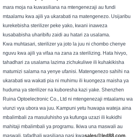
mara moja na kuwasiliana na mtengenezaji au fundi
mtaalamu kwa ajili ya ukarabati na matengenezo. Usijaribu
kurekebisha sterilizer peke yako, kwani inaweza
kusababisha uharibifu zaidi au hatari za usalama.
Kwa muhtasari, sterilizer ya joto la juu ni chombo chenye
nguvu kwa ajili ya vifaa na zana za sterilizing. Hata hivyo,
tahadhari za usalama lazima zichukuliwe ili kuhakikisha
matumizi salama na yenye ufanisi. Matengenezo sahihi na
ukarabati wa wakati pia ni muhimu ili kuongeza maisha ya
huduma ya sterilizer na kuboresha kazi yake. Shenzhen
Ruina Optoelectronic Co., Ltd ni mtengenezaji mtaalamu wa
viunzi vya ubora wa juu. Kampuni yetu huwapa wateja aina
mbalimbali za masuluhisho ya kufunga uzazi ili kukidhi
mahitaji mbalimbali ya programu. Ikiwa una maswali au
maswali, tafadhali wasiliana nasi kwa
sales@led88.com
.