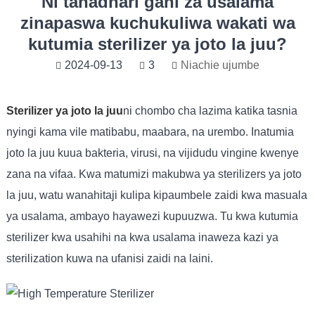
Ni tahadhari gani za usalama
zinapaswa kuchukuliwa wakati wa
kutumia sterilizer ya joto la juu?
2024-09-13
3
Niachie ujumbe
Sterilizer ya joto la juu
ni chombo cha lazima katika tasnia
nyingi kama vile matibabu, maabara, na urembo. Inatumia
joto la juu kuua bakteria, virusi, na vijidudu vingine kwenye
zana na vifaa. Kwa matumizi makubwa ya sterilizers ya joto
la juu, watu wanahitaji kulipa kipaumbele zaidi kwa masuala
ya usalama, ambayo hayawezi kupuuzwa. Tu kwa kutumia
sterilizer kwa usahihi na kwa usalama inaweza kazi ya
sterilization kuwa na ufanisi zaidi na laini.