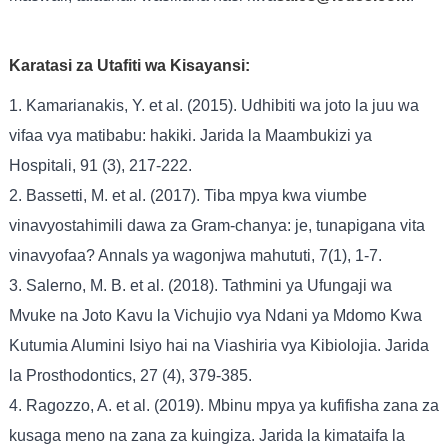
Karatasi za Utafiti wa Kisayansi:
1. Kamarianakis, Y. et al. (2015). Udhibiti wa joto la juu wa
vifaa vya matibabu: hakiki. Jarida la Maambukizi ya
Hospitali, 91 (3), 217-222.
2. Bassetti, M. et al. (2017). Tiba mpya kwa viumbe
vinavyostahimili dawa za Gram-chanya: je, tunapigana vita
vinavyofaa? Annals ya wagonjwa mahututi, 7(1), 1-7.
3. Salerno, M. B. et al. (2018). Tathmini ya Ufungaji wa
Mvuke na Joto Kavu la Vichujio vya Ndani ya Mdomo Kwa
Kutumia Alumini Isiyo hai na Viashiria vya Kibiolojia. Jarida
la Prosthodontics, 27 (4), 379-385.
4. Ragozzo, A. et al. (2019). Mbinu mpya ya kufifisha zana za
kusaga meno na zana za kuingiza. Jarida la kimataifa la