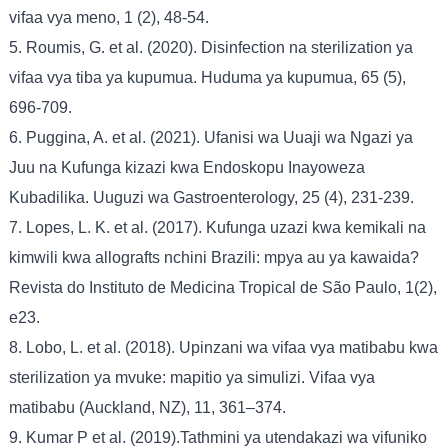
vifaa vya meno, 1 (2), 48-54.
5. Roumis, G. et al. (2020). Disinfection na sterilization ya
vifaa vya tiba ya kupumua. Huduma ya kupumua, 65 (5),
696-709.
6. Puggina, A. et al. (2021). Ufanisi wa Uuaji wa Ngazi ya
Juu na Kufunga kizazi kwa Endoskopu Inayoweza
Kubadilika. Uuguzi wa Gastroenterology, 25 (4), 231-239.
7. Lopes, L. K. et al. (2017). Kufunga uzazi kwa kemikali na
kimwili kwa allografts nchini Brazili: mpya au ya kawaida?
Revista do Instituto de Medicina Tropical de São Paulo, 1(2),
e23.
8. Lobo, L. et al. (2018). Upinzani wa vifaa vya matibabu kwa
sterilization ya mvuke: mapitio ya simulizi. Vifaa vya
matibabu (Auckland, NZ), 11, 361–374.
9. Kumar P et al. (2019).Tathmini ya utendakazi wa vifuniko