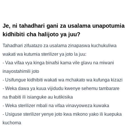
Je, ni tahadhari gani za usalama unapotumia
kidhibiti cha halijoto ya juu?
Tahadhari zifuatazo za usalama zinapaswa kuchukuliwa
wakati wa kutumia sterilizer ya joto la juu:
- Vaa vifaa vya kinga binafsi kama vile glavu na miwani
inayostahimili joto
- Usifungue kidhibiti wakati wa mchakato wa kufunga kizazi
- Weka dawa ya kuua vijidudu kwenye sehemu tambarare
na thabiti ili isianguke au kutikisika
- Weka sterilizer mbali na vifaa vinavyoweza kuwaka
- Usiguse sterilizer yenye joto kwa mikono yako ili kuepuka
kuchoma