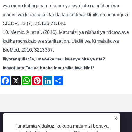
vya meno kulingana na kupenya kwa joto na mtihani wa
ufanisi wa kibaolojia. Jarida la utafiti wa kliniki na uchunguzi
: JCDR, 13 (7), ZC136-ZC140.
10. Memic, A. et al. (2016). Matumizi ya nishati ya microwave
katika mchakato wa sterilization. Utafiti wa Kimataifa wa
BioMed, 2016, 3213367.
Iliyotangulia:
Je, unaweka maji kwenye hita ya nta?
Inayofuata:
Taa ya Kucha Inatumika kwa Nini?
Facebook
X
WhatsApp
Pinterest
LinkedIn
Share
X
Tunatumia vidakuzi kukupa matumizi bora ya