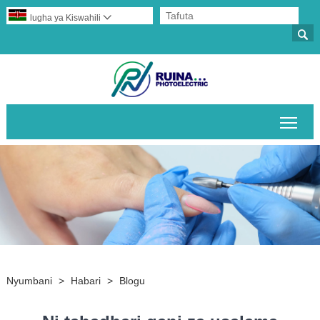
lugha ya Kiswahili


Geu
Nyumbani
>
Habari
>
Blogu